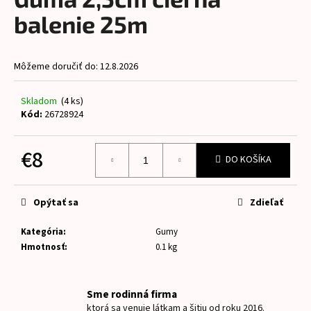
je
á
0,0
balenie 25m
z
j
5
s
hviezdičiek.
Môžeme doručiť do:
12.8.2026
ť
?
Skladom
(4 ks)
Kód:
26728924
€8
DO KOŠÍKA
HĽADAŤ
Jednotková
cena:
Opýtať sa
Zdieľať
O
Kategória
:
Gumy
d
Hmotnosť
:
0.1 kg
p
o
r
Sme rodinná firma
ú
ktorá sa venuje látkam a šitiu od roku 2016.