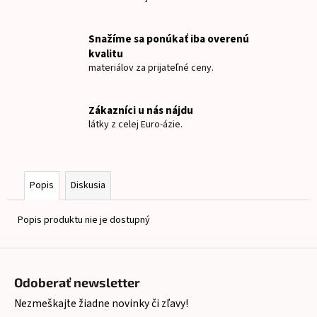
č
a
m
Snažíme sa ponúkať iba overenú
e
kvalitu
materiálov za prijateľné ceny.
NAŽEHLOVACIE
MENOVKY
Zákazníci u nás nájdu
MYŠKA
látky z celej Euro-ázie.
CHLAPEC
€8
Popis
Diskusia
Popis produktu nie je dostupný
Z
á
Odoberať newsletter
p
Nezmeškajte žiadne novinky či zľavy!
ä