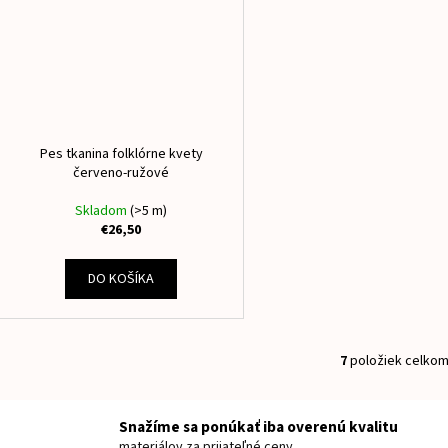
Pes tkanina folklórne kvety
červeno-ružové
Skladom
(>5 m)
€26,50
DO KOŠÍKA
7
položiek celko
O
v
l
Snažíme sa ponúkať iba overenú kvalitu
á
materiálov za prijateľné ceny.