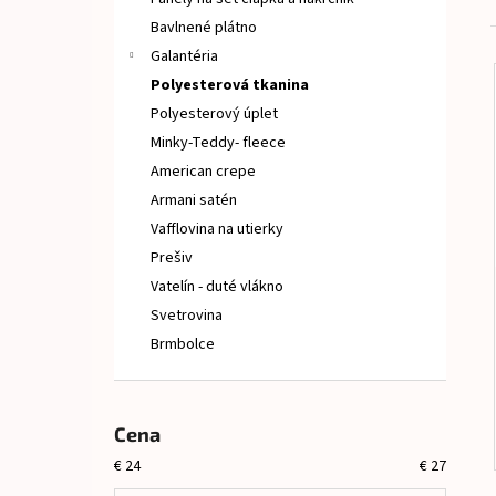
NAŽEHLOVACIE MENOVKY MYŠKA CHLAPEC
Bavlnené plátno
€8
Galantéria
Polyesterová tkanina
Polyesterový úplet
Minky-Teddy- fleece
American crepe
Armani satén
Vafflovina na utierky
Prešiv
Vatelín - duté vlákno
Svetrovina
Brmbolce
Cena
€
24
€
27