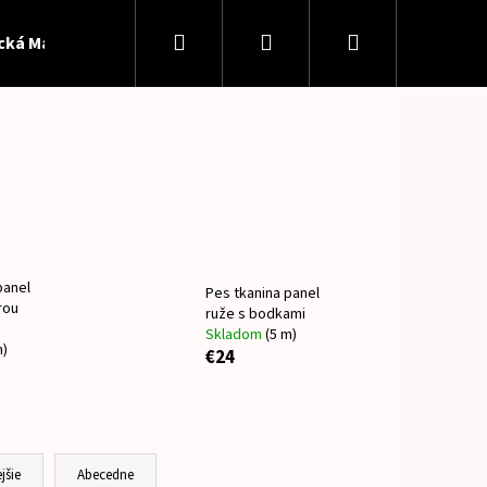
Hľadať
Prihlásenie
Nákupný
ická Madeira
Softshell
Patent
Panely
Pan
košík
panel
Pes tkanina panel
rou
ruže s bodkami
Skladom
(5 m)
m)
€24
Nasledujúce
jšie
Abecedne