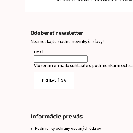
Z
á
Odoberať newsletter
p
Nezmeškajte žiadne novinky či zľavy!
ä
t
Email
i
Vložením e-mailu súhlasíte s
podmienkami ochra
e
PRIHLÁSIŤ SA
Informácie pre vás
Podmienky ochrany osobných údajov