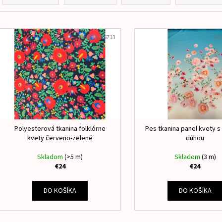
NAŽEHLOVACIE MENOVKY JEDNOROŽEC
ÚPLET VYBRANÉ S
d
€8
€15,50
e
V
n
ý
Kód:
27096713
Kó
i
p
e
i
p
s
r
p
o
r
d
o
u
d
Polyesterová tkanina folklórne
Pes tkanina panel kvety 
k
kvety červeno-zelené
dúhou
u
t
k
Skladom
(>5 m)
Skladom
(3 m)
o
€24
€24
t
v
o
DO KOŠÍKA
DO KOŠÍKA
v