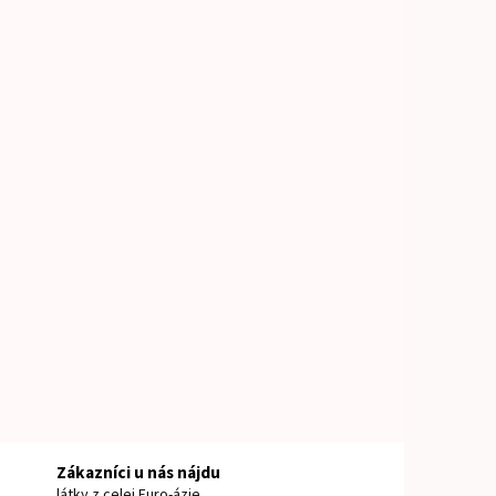
m
Zákazníci u nás nájdu
látky z celej Euro-ázie.