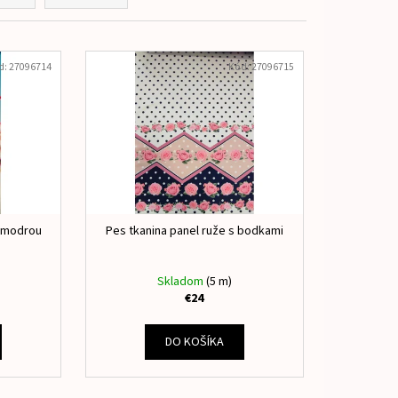
LOVÁ
d:
27096714
Kód:
27096715
s modrou
Pes tkanina panel ruže s bodkami
Skladom
(5 m)
€24
DO KOŠÍKA