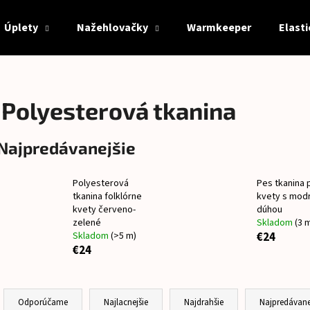
Úplety
Nažehlovačky
Warmkeeper
Elast
Čo potrebujete nájsť?
Polyesterová tkanina
HĽADAŤ
Najpredávanejšie
Polyesterová
Pes tkanina 
Odporúčame
tkanina folklórne
kvety s mod
kvety červeno-
dúhou
zelené
Skladom
(3 
Skladom
(>5 m)
€24
€24
R
a
Odporúčame
Najlacnejšie
Najdrahšie
Najpredávane