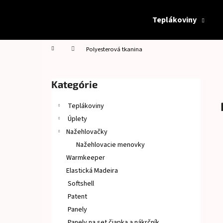
K
Prejsť
na
o
Teplákoviny
obsah
Späť
Späť
š
do
do
í
Domov
Polyesterová tkanina
obchodu
obchodu
k
B
o
Preskočiť
Kategórie
č
kategórie
n
Teplákoviny
ý
Úplety
p
Nažehlovačky
a
Nažehlovacie menovky
n
Warmkeeper
e
Elastická Madeira
l
Softshell
Patent
Panely
Panely na set čiapka a nákrčník