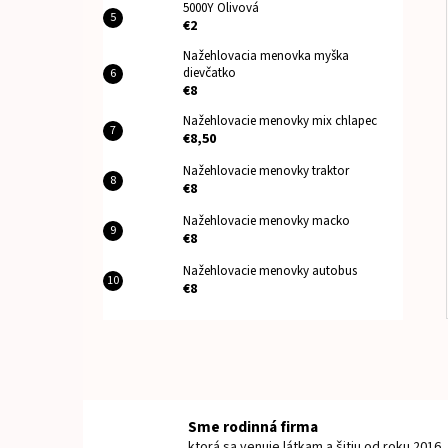
5000Y Olivová
€2
Nažehlovacia menovka myška
dievčatko
€8
Nažehlovacie menovky mix chlapec
€8,50
Nažehlovacie menovky traktor
€8
Nažehlovacie menovky macko
€8
Nažehlovacie menovky autobus
€8
Sme rodinná firma
ktorá sa venuje látkam a šitiu od roku 2016.