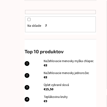
Na sklade
7
Top 10 produktov
Nažehlovacie menovky myška chlapec
€8
Nažehlovacie menovky jednorožec
€8
Úplet vybrané slová
€15,50
Teplákovina kruhy
€9