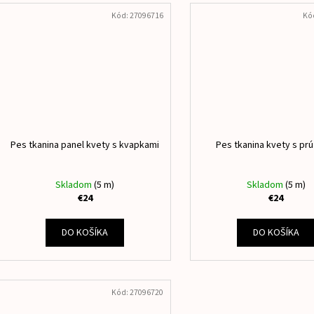
Kód:
27096716
Kó
Pes tkanina panel kvety s kvapkami
Pes tkanina kvety s p
Skladom
(5 m)
Skladom
(5 m)
€24
€24
DO KOŠÍKA
DO KOŠÍKA
Kód:
27096720