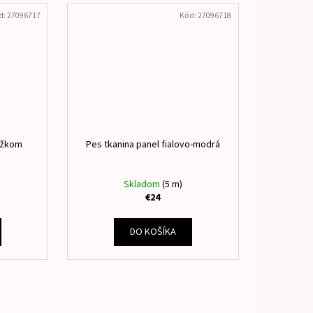
d:
27096717
Kód:
27096718
rúžkom
Pes tkanina panel fialovo-modrá
Skladom
(5 m)
€24
DO KOŠÍKA