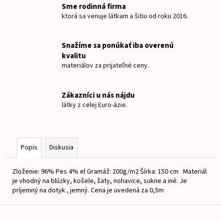
č
Sme rodinná firma
a
ktorá sa venuje látkam a šitiu od roku 2016.
m
e
Snažíme sa ponúkať iba overenú
kvalitu
TEPLÁKOVINA
materiálov za prijateľné ceny.
MINNIE
KÁVA
€15
Zákazníci u nás nájdu
látky z celej Euro-ázie.
Popis
Diskusia
Zloženie: 96% Pes 4% el Gramáž: 200g/m2 Šírka: 150 cm Materiál
je vhodný na blúzky, košele, šaty, nohavice, sukne a iné. Je
príjemný na dotyk , jemný. Cena je uvedená za 0,5m
Z