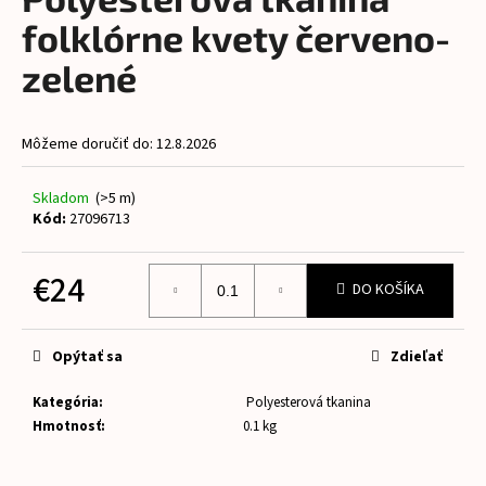
je
á
0,0
folklórne kvety červeno-
z
j
5
zelené
s
hviezdičiek.
ť
?
Môžeme doručiť do:
12.8.2026
Skladom
(>5 m)
Kód:
27096713
HĽADAŤ
€24
DO KOŠÍKA
Jednotková
cena:
O
Opýtať sa
Zdieľať
d
p
Kategória
:
Polyesterová tkanina
o
Hmotnosť
:
0.1 kg
r
ú