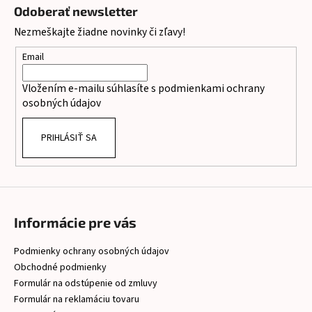
á
Odoberať newsletter
p
Nezmeškajte žiadne novinky či zľavy!
ä
t
Email
i
Vložením e-mailu súhlasíte s
podmienkami ochrany
e
osobných údajov
PRIHLÁSIŤ SA
Informácie pre vás
Podmienky ochrany osobných údajov
Obchodné podmienky
Formulár na odstúpenie od zmluvy
Formulár na reklamáciu tovaru