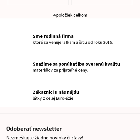
4
položiek celkom
O
v
l
Sme rodinná firma
á
ktorá sa venuje látkam a šitiu od roku 2016.
d
a
c
Snažíme sa ponúkať iba overenú kvalitu
i
materiálov za prijateľné ceny.
e
p
r
Zákazníci u nás nájdu
v
látky z celej Euro-ázie.
k
y
v
Z
ý
á
p
Odoberať newsletter
p
i
Nezmeškajte žiadne novinky či zľavy!