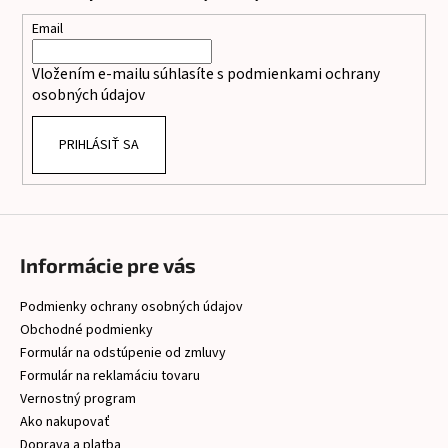
ä
s
t
u
Email
i
Vložením e-mailu súhlasíte s
podmienkami ochrany
e
osobných údajov
PRIHLÁSIŤ SA
Informácie pre vás
Podmienky ochrany osobných údajov
Obchodné podmienky
Formulár na odstúpenie od zmluvy
Formulár na reklamáciu tovaru
Vernostný program
Ako nakupovať
Doprava a platba