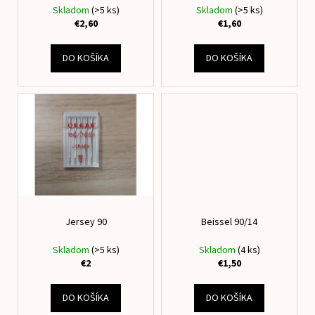
č
d
Skladom
(>5 ks)
Skladom
(>5 ks)
v
a
u
€2,60
€1,60
m
k
e
t
DO KOŠÍKA
DO KOŠÍKA
o
NAŽEHLOVACIE
v
MENOVKY
JEDNOROŽEC
€8
Jersey 90
Beissel 90/14
Skladom
(>5 ks)
Skladom
(4 ks)
€2
€1,50
DO KOŠÍKA
DO KOŠÍKA