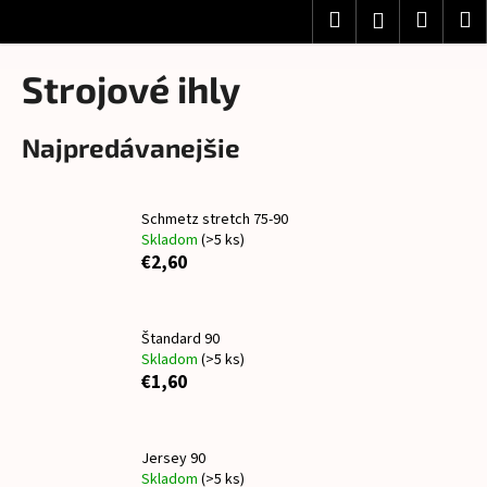
K
Prejsť
Hľadať
Nákup
M
Prihlásenie
na
o
obsah
Späť
Späť
košík
š
Strojové ihly
í
Č
k
Najpredávanejšie
o
p
o
Schmetz stretch 75-90
t
Skladom
(>5 ks)
r
€2,60
e
b
Štandard 90
u
Skladom
(>5 ks)
j
€1,60
e
t
e
Jersey 90
Skladom
(>5 ks)
n