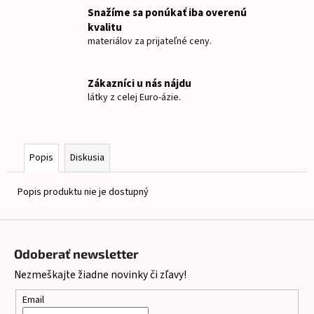
č
Snažíme sa ponúkať iba overenú
a
kvalitu
m
materiálov za prijateľné ceny.
e
Zákazníci u nás nájdu
NAŽEHLOVACIE
látky z celej Euro-ázie.
MENOVKY
MACKO
€8
Popis
Diskusia
Popis produktu nie je dostupný
Z
á
Odoberať newsletter
p
Nezmeškajte žiadne novinky či zľavy!
ä
t
Email