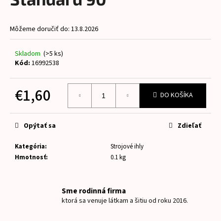
je
á
0,0
z
j
Môžeme doručiť do:
13.8.2026
5
s
hviezdičiek.
ť
Skladom
(>5 ks)
?
Kód:
16992538
€1,60
DO KOŠÍKA
Jednotková
HĽADAŤ
cena:
Opýtať sa
Zdieľať
Kategória
:
Strojové ihly
O
Hmotnosť
:
0.1 kg
d
p
o
Sme rodinná firma
r
ktorá sa venuje látkam a šitiu od roku 2016.
ú