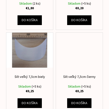
č
d
Skladom
(2 ks)
Skladom
(>5 ks)
v
a
u
€1,80
€0,20
m
k
e
t
DO KOŠÍKA
DO KOŠÍKA
o
NAŽEHLOVACIA
v
MENOVKA
MYŠKA
DIEVČATKO
€8
šilt veľký 7,5cm biely
šilt veľký 7,5cm čierny
Skladom
(>5 ks)
Skladom
(>5 ks)
€0,25
€0,25
DO KOŠÍKA
DO KOŠÍKA