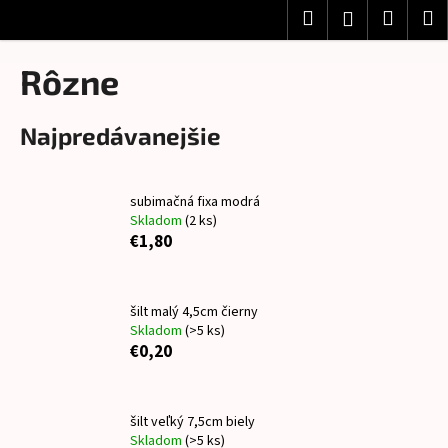
K
Prejsť
Hľadať
Nákup
M
Prihlásenie
na
o
obsah
Späť
Späť
košík
š
Rôzne
í
Č
k
Najpredávanejšie
o
p
o
subimačná fixa modrá
t
Skladom
(2 ks)
r
€1,80
e
b
šilt malý 4,5cm čierny
u
Skladom
(>5 ks)
j
€0,20
e
t
e
šilt veľký 7,5cm biely
Skladom
(>5 ks)
n