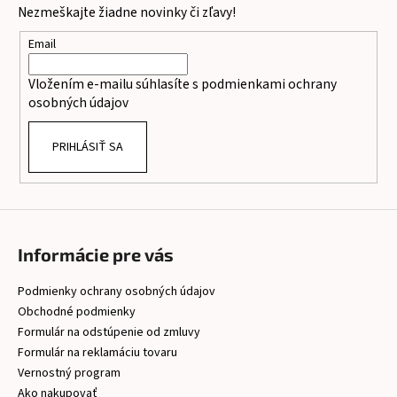
i
Nezmeškajte žiadne novinky či zľavy!
ä
s
t
u
Email
i
Vložením e-mailu súhlasíte s
podmienkami ochrany
e
osobných údajov
PRIHLÁSIŤ SA
Informácie pre vás
Podmienky ochrany osobných údajov
Obchodné podmienky
Formulár na odstúpenie od zmluvy
Formulár na reklamáciu tovaru
Vernostný program
Ako nakupovať