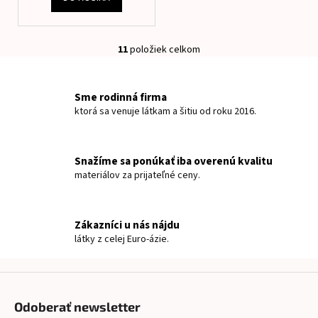
11
položiek celkom
O
v
l
Sme rodinná firma
á
ktorá sa venuje látkam a šitiu od roku 2016.
d
a
c
Snažíme sa ponúkať iba overenú kvalitu
i
materiálov za prijateľné ceny.
e
p
r
Zákazníci u nás nájdu
v
látky z celej Euro-ázie.
k
y
v
Z
ý
á
p
Odoberať newsletter
p