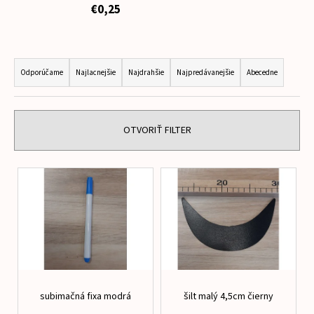
€0,25
á
j
s
R
ť
a
Odporúčame
Najlacnejšie
Najdrahšie
Najpredávanejšie
Abecedne
?
d
e
n
OTVORIŤ FILTER
i
HĽADAŤ
e
V
p
ý
r
p
o
O
i
d
d
s
p
u
p
o
k
r
r
t
subimačná fixa modrá
šilt malý 4,5cm čierny
o
ú
o