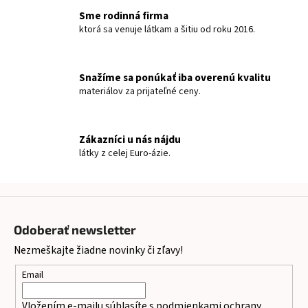
l
Sme rodinná firma
á
ktorá sa venuje látkam a šitiu od roku 2016.
d
a
c
Snažíme sa ponúkať iba overenú kvalitu
i
materiálov za prijateľné ceny.
e
p
r
Zákazníci u nás nájdu
v
látky z celej Euro-ázie.
k
y
v
Z
ý
p
á
Odoberať newsletter
i
p
s
Nezmeškajte žiadne novinky či zľavy!
ä
u
t
Email
i
Vložením e-mailu súhlasíte s
podmienkami ochrany