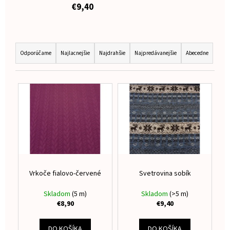
€9,40
á
j
s
R
ť
a
Odporúčame
Najlacnejšie
Najdrahšie
Najpredávanejšie
Abecedne
?
d
e
V
n
ý
i
p
HĽADAŤ
e
i
p
s
r
p
o
O
r
d
Vrkoče fialovo-červené
Svetrovina sobík
d
o
p
u
d
Skladom
(5 m)
Skladom
(>5 m)
o
k
€8,90
€9,40
u
r
t
k
ú
o
DO KOŠÍKA
DO KOŠÍKA