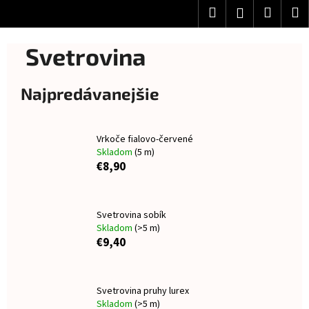
K
Prejsť
Hľadať
Nákup
M
Prihlásenie
na
o
obsah
Späť
Späť
košík
š
B
Svetrovina
í
o
Č
k
č
Najpredávanejšie
o
n
p
ý
o
p
Vrkoče fialovo-červené
t
Skladom
(5 m)
a
r
€8,90
n
e
e
b
l
Svetrovina sobík
u
Skladom
(>5 m)
j
€9,40
e
t
e
Svetrovina pruhy lurex
Skladom
(>5 m)
n