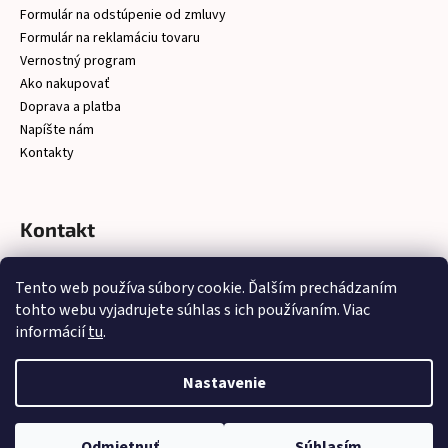
Formulár na odstúpenie od zmluvy
Formulár na reklamáciu tovaru
Vernostný program
Ako nakupovať
Doprava a platba
Napíšte nám
Kontakty
Kontakt
christelsro
@
gmail.com
Tento web používa súbory cookie. Ďalším prechádzaním
https://www.facebook.com/latkychristel/?ref=embed_page
tohto webu vyjadrujete súhlas s ich používaním. Viac
informácií
tu
.
Nastavenie
Vytvoril Shoptet
Copyright 2026
Látky Christel
. Všetky práva vyhradené.
Upraviť
Odmietnuť
Súhlasím
nastavenie cookies