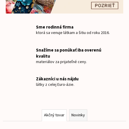
o
á
m
j
s
o
Sme rodinná firma
ť
ktorá sa venuje látkam a šitiu od roku 2016.
b
?
c
Snažíme sa ponúkať iba overenú
h
kvalitu
materiálov za prijateľné ceny.
o
HĽADAŤ
d
Zákazníci u nás nájdu
látky z celej Euro-ázie.
e
O
d
p
o
Akčný tovar
Novinky
r
ú