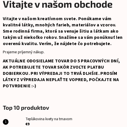
č
Vitajte v našom obchode
a
m
Vitajte v našom kreatívnom svete. Ponúkame vám
e
kvalitné látky, mnohých farieb, materiálov a vzorov.
Sme rodinná firma, ktorá sa venuje šitiu a látkam ako
NAŽEHLOVACIE
takým už niekoľko rokov. Snažíme sa vám ponúknuť len
MENOVKY
overenú kvalitu. Verím, že nájdete čo potrebujete.
ZAJKO
Prajeme príjemný nákup.
€8
AKTUÁLNE ODOSIELAME TOVAR DO 5 PRACOVNÝCH DNÍ,
AK POTREBUJETE TOVAR SKÔR ZVOĽTE PLATBU
DOBIERKOU. PRI VÝPREDAJI TO TRVÁ DLHŠIE. PROSÍM
LÁTKY Z VÝPREDAJA NEPLAŤTE VOPRED, POČKAJTE NA
POTVRDENIE :-)
Top 10 produktov
Teplákovina kvety na tmavom
€9