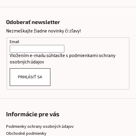
Z
á
Odoberať newsletter
p
Nezmeškajte žiadne novinky či zľavy!
ä
t
Email
i
Vložením e-mailu súhlasíte s
podmienkami ochrany
e
osobných údajov
PRIHLÁSIŤ SA
Informácie pre vás
Podmienky ochrany osobných údajov
Obchodné podmienky