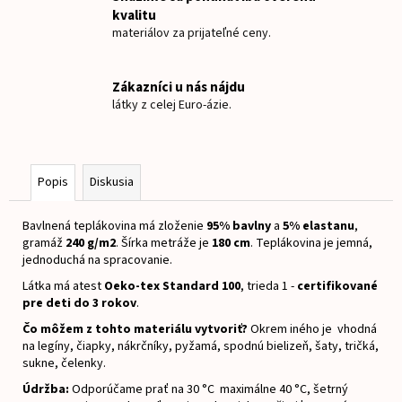
č
kvalitu
a
materiálov za prijateľné ceny.
m
e
Zákazníci u nás nájdu
látky z celej Euro-ázie.
ÚPLET
LESNÉ
ZVIERATKÁ
€15
Popis
Diskusia
Bavlnená teplákovina má zloženie
95% bavlny
a
5% elastanu
,
gramáž
240 g/m2
.
Šírka metráže je
180 cm
.
Teplákovina je jemná,
jednoduchá na spracovanie.
Látka má atest
Oeko-tex Standard 100
, trieda 1 -
certifikované
pre deti do 3 rokov
.
Čo môžem z tohto materiálu vytvoriť?
Okrem iného je vhodná
na legíny, čiapky, nákrčníky, pyžamá, spodnú bielizeň, šaty, tričká,
sukne, čelenky.
Údržba:
Odporúčame prať na 30 °C maximálne 40 °C, šetrný