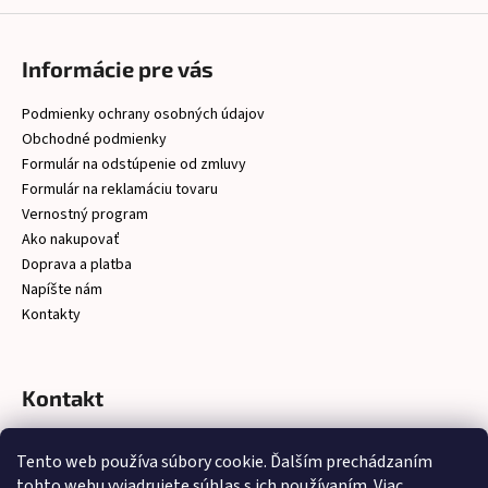
Informácie pre vás
Podmienky ochrany osobných údajov
Obchodné podmienky
Formulár na odstúpenie od zmluvy
Formulár na reklamáciu tovaru
Vernostný program
Ako nakupovať
Doprava a platba
Napíšte nám
Kontakty
Kontakt
christelsro
@
gmail.com
Tento web používa súbory cookie. Ďalším prechádzaním
https://www.facebook.com/latkychristel/?ref=embed_page
tohto webu vyjadrujete súhlas s ich používaním. Viac