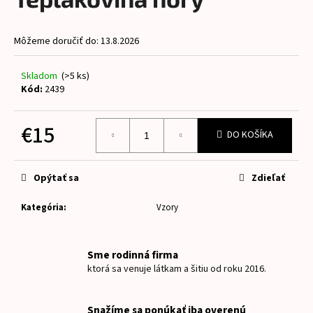
je
á
0,0
z
j
Môžeme doručiť do:
13.8.2026
5
s
hviezdičiek.
ť
Skladom
(>5 ks)
?
Kód:
2439
€15
DO KOŠÍKA
Jednotková
HĽADAŤ
cena:
Opýtať sa
Zdieľať
Kategória
:
Vzory
O
d
p
Sme rodinná firma
o
ktorá sa venuje látkam a šitiu od roku 2016.
r
ú
Snažíme sa ponúkať iba overenú