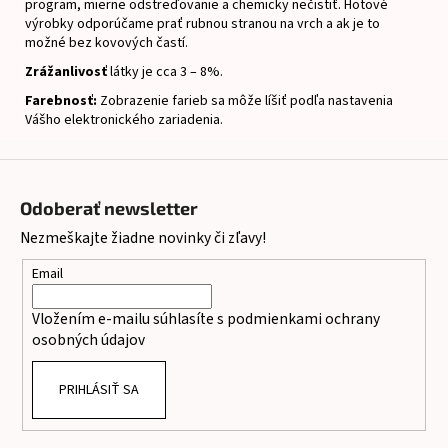
program, mierne odstreďovanie a chemicky nečistiť.
Hotové
výrobky odporúčame prať rubnou stranou na vrch a ak je to
možné bez kovových častí.
Zrážanlivosť
látky je cca 3 – 8%.
Farebnosť:
Zobrazenie farieb sa môže líšiť podľa nastavenia
Vášho elektronického zariadenia.
Z
á
Odoberať newsletter
p
Nezmeškajte žiadne novinky či zľavy!
ä
t
Email
i
Vložením e-mailu súhlasíte s
podmienkami ochrany
e
osobných údajov
PRIHLÁSIŤ SA