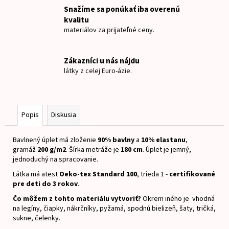
č
Snažíme sa ponúkať iba overenú
a
kvalitu
m
materiálov za prijateľné ceny.
e
Zákazníci u nás nájdu
TEPLÁKOVINA
látky z celej Euro-ázie.
TUČNIAK
€15
Popis
Diskusia
Bavlnený úplet má zloženie
90% bavlny
a
10% elastanu
,
gramáž
200 g/m2
.
Šírka metráže je
180 cm
.
Úplet je jemný,
jednoduchý na spracovanie.
Látka má atest
Oeko-tex Standard 100
, trieda 1 -
certifikované
pre deti do 3 rokov
.
Čo môžem z tohto materiálu vytvoriť?
Okrem iného je vhodná
na legíny, čiapky, nákrčníky, pyžamá, spodnú bielizeň, šaty, tričká,
sukne, čelenky.