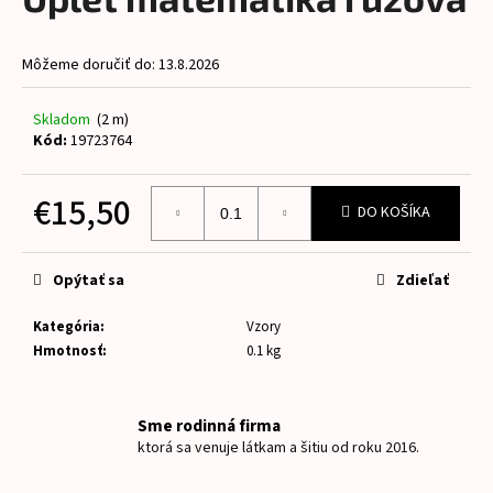
je
á
0,0
z
j
Môžeme doručiť do:
13.8.2026
5
s
hviezdičiek.
ť
Skladom
(2 m)
?
Kód:
19723764
€15,50
DO KOŠÍKA
Jednotková
HĽADAŤ
cena:
Opýtať sa
Zdieľať
Kategória
:
Vzory
O
Hmotnosť
:
0.1 kg
d
p
o
Sme rodinná firma
r
ktorá sa venuje látkam a šitiu od roku 2016.
ú