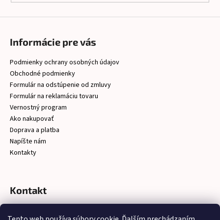
Informácie pre vás
Podmienky ochrany osobných údajov
Obchodné podmienky
Formulár na odstúpenie od zmluvy
Formulár na reklamáciu tovaru
Vernostný program
Ako nakupovať
Doprava a platba
Napíšte nám
Kontakty
Kontakt
christelsro
@
gmail.com
Tento web používa súbory cookie. Ďalším prechádzaním