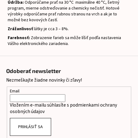
Údržba:
Odporúčame prať na 30 °C maximálne 40 °C, šetrný
program, mierne odstreďovanie a chemicky nečistiť.
Hotové
výrobky odporúčame prať rubnou stranou na vrch a ak je to
možné bez kovových častí.
Zrážanlivosť
látky je cca 3 – 8%.
Farebnosť:
Zobrazenie farieb sa môže líšiť podľa nastavenia
Vášho elektronického zariadenia.
Z
á
Odoberať newsletter
p
Nezmeškajte žiadne novinky či zľavy!
ä
t
Email
i
Vložením e-mailu súhlasíte s
podmienkami ochrany
e
osobných údajov
PRIHLÁSIŤ SA