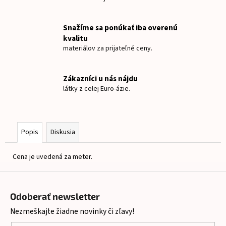
č
a
m
Snažíme sa ponúkať iba overenú
e
kvalitu
materiálov za prijateľné ceny.
TEPLÁKOVINA
HRÍBY
Zákazníci u nás nájdu
NA
látky z celej Euro-ázie.
SVETLO
MODREJ
€9
Popis
Diskusia
Cena je uvedená za meter.
Z
á
Odoberať newsletter
p
Nezmeškajte žiadne novinky či zľavy!
ä