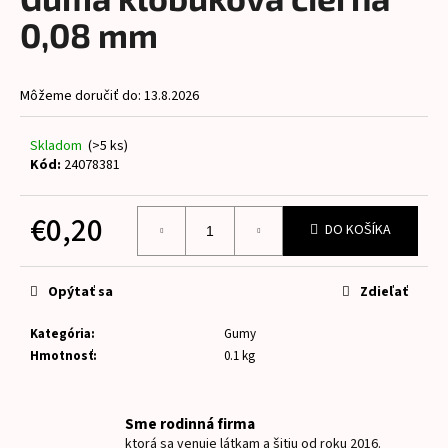
je
á
0,0
0,08 mm
z
j
5
s
hviezdičiek.
Môžeme doručiť do:
13.8.2026
ť
?
Skladom
(>5 ks)
Kód:
24078381
€0,20
DO KOŠÍKA
HĽADAŤ
Jednotková
cena:
Opýtať sa
Zdieľať
O
Kategória
:
Gumy
d
Hmotnosť
:
0.1 kg
p
o
r
Sme rodinná firma
ú
ktorá sa venuje látkam a šitiu od roku 2016.