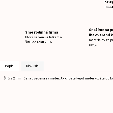
NAŽEHLOVACIE MENOVKY MYŠKA CHLAPEC
NAŽEHLOVACIE ME
Kateg
Hmot
€8
€8,50
Snažíme sa p
Sme rodinná firma
iba overenú k
ktorá sa venuje látkam a
materiálov za pr
šitiu od roku 2016.
ceny.
Popis
Diskusia
Šnúra 2 mm Cena uvedená za meter. Ak chcete kúpiť meter vložte do ko