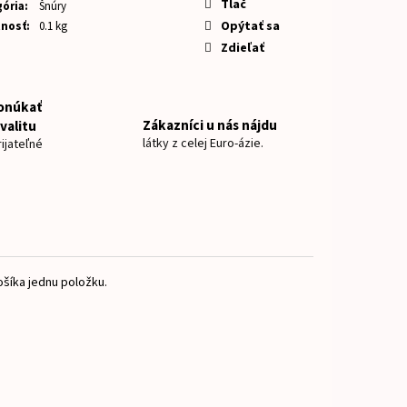
NOVKY MIX CHLAPEC
Tlač
ória
:
Šnúry
Opýtať sa
nosť
:
0.1 kg
Zdieľať
onúkať
Zákazníci u nás nájdu
valitu
látky z celej Euro-ázie.
ijateľné
šíka jednu položku.