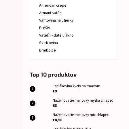
American crepe
Armani satén
Vafflovina na utierky
Prešiv
Vatelín - duté vlákno
Svetrovina
Brmbolce
Top 10 produktov
Teplákovina kvety na tmavom
€9
Nažehlovacie menovky myška chlapec
€8
Nažehlovacie menovky mix chlapec
€8,50