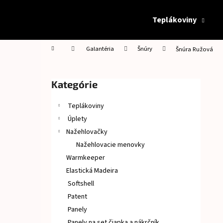
K
Prejsť
na
o
Teplákoviny
obsah
Späť
Späť
š
do
do
í
Domov
Galantéria
Šnúry
Šnúra Ružová
obchodu
obchodu
k
B
o
Preskočiť
Kategórie
č
kategórie
n
Teplákoviny
ý
Úplety
p
Nažehlovačky
a
Nažehlovacie menovky
n
Warmkeeper
e
Elastická Madeira
l
Softshell
Patent
Panely
Panely na set čiapka a nákrčník