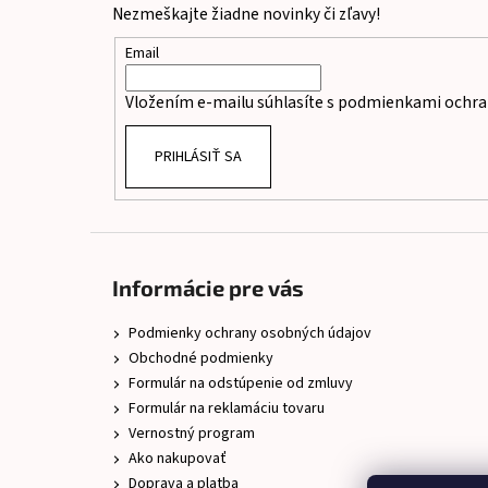
Nezmeškajte žiadne novinky či zľavy!
ä
t
Email
i
Vložením e-mailu súhlasíte s
podmienkami ochra
e
PRIHLÁSIŤ SA
Informácie pre vás
Podmienky ochrany osobných údajov
Obchodné podmienky
Formulár na odstúpenie od zmluvy
Formulár na reklamáciu tovaru
Vernostný program
Ako nakupovať
Doprava a platba