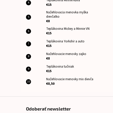
Teplákovina Minnie káva
€15
Nažehlovacia menovka myška
dievčatko
€8
Teplákovina Mickey a Minnie VN
€15
Teplákovina Yorkshir a auto
€15
Nažehlovacie menovky zajko
€8
Teplákovina tučniak
€15
Nažehlovacie menovky mix dievča
€8,50
Z
á
Odoberať newsletter
p