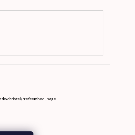
atkychristel/?ref=embed_page