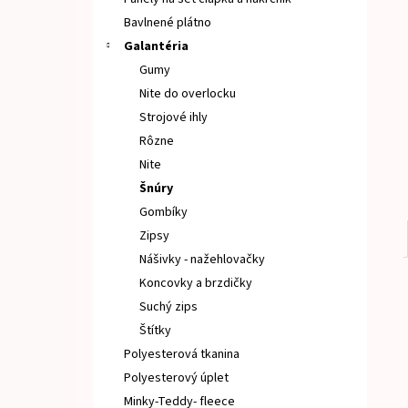
TEPLÁKOVINA KVETY NA TMAVOM
Bavlnené plátno
€9
Galantéria
Gumy
Nite do overlocku
Strojové ihly
Rôzne
Nite
Šnúry
Gombíky
Zipsy
Nášivky - nažehlovačky
Koncovky a brzdičky
Suchý zips
Štítky
Polyesterová tkanina
Polyesterový úplet
Minky-Teddy- fleece