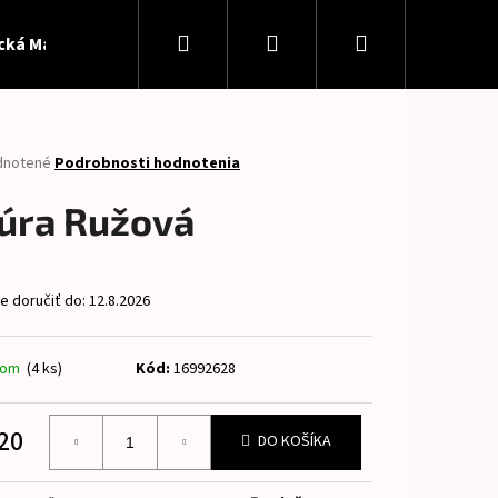
Hľadať
Prihlásenie
Nákupný
ická Madeira
Softshell
Patent
Panely
Pan
košík
rné
dnotené
Podrobnosti hodnotenia
enie
tu
úra Ružová
 doručiť do:
12.8.2026
čiek.
dom
(4 ks)
Kód:
16992628
Nasledujúce
20
DO KOŠÍKA
otková