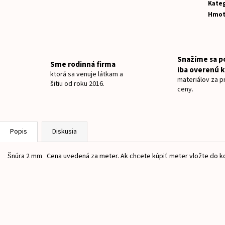
NAŽEHLOVACIE MENOVKY JEDNOROŽEC
NAŽEHLOVACIE ME
Kateg
Hmot
€8
€8
Snažíme sa p
Sme rodinná firma
iba overenú k
ktorá sa venuje látkam a
materiálov za pr
šitiu od roku 2016.
ceny.
Popis
Diskusia
Šnúra 2 mm Cena uvedená za meter. Ak chcete kúpiť meter vložte do ko