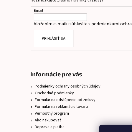
Nezmeškajte žiadne novinky či zľavy!
ä
t
Email
i
Vložením e-mailu súhlasíte s
podmienkami ochra
e
PRIHLÁSIŤ SA
Informácie pre vás
Podmienky ochrany osobných údajov
Obchodné podmienky
Formulár na odstúpenie od zmluvy
Formulár na reklamáciu tovaru
Vernostný program
Ako nakupovať
Doprava a platba