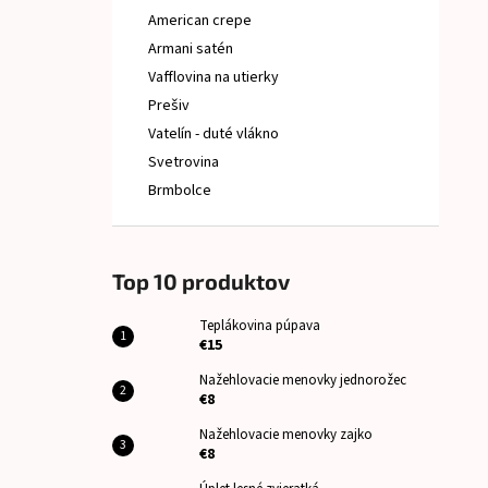
American crepe
Armani satén
Vafflovina na utierky
Prešiv
Vatelín - duté vlákno
Svetrovina
Brmbolce
Top 10 produktov
Teplákovina púpava
€15
Nažehlovacie menovky jednorožec
€8
Nažehlovacie menovky zajko
€8