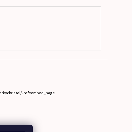
atkychristel/?ref=embed_page