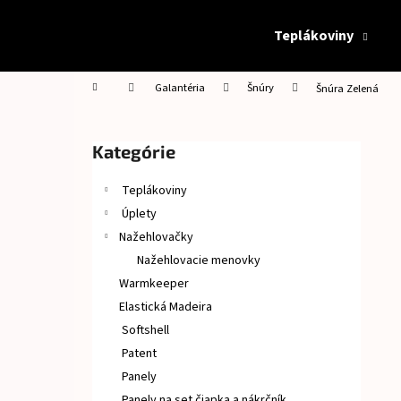
K
Prejsť
na
o
Teplákoviny
obsah
Späť
Späť
š
do
do
í
Domov
Galantéria
Šnúry
Šnúra Zelená
obchodu
obchodu
k
B
o
Preskočiť
Kategórie
č
kategórie
n
Teplákoviny
ý
Úplety
p
Nažehlovačky
a
Nažehlovacie menovky
n
Warmkeeper
e
Elastická Madeira
l
Softshell
Patent
Panely
Panely na set čiapka a nákrčník