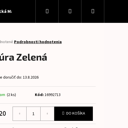
Hľadať
Prihlásenie
Nákupný
ická Madeira
Softshell
Patent
Panely
Pan
košík
rné
dnotené
Podrobnosti hodnotenia
enie
tu
úra Zelená
 doručiť do:
13.8.2026
čiek.
dom
(2 ks)
Kód:
16992713
Nasledujúce
20
DO KOŠÍKA
otková