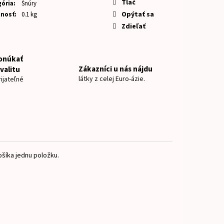
NOVKY ZAJKO
Tlač
ória
:
Šnúry
Opýtať sa
nosť
:
0.1 kg
Zdieľať
onúkať
Zákazníci u nás nájdu
valitu
látky z celej Euro-ázie.
ijateľné
šíka jednu položku.