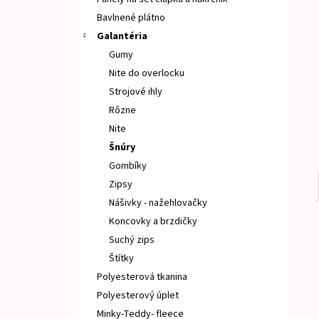
TEPLÁKOVINA PÚPAVA
Bavlnené plátno
€15
Galantéria
Gumy
Nite do overlocku
Strojové ihly
Rôzne
Nite
Šnúry
Gombíky
Zipsy
Nášivky - nažehlovačky
Koncovky a brzdičky
Suchý zips
Štítky
Polyesterová tkanina
Polyesterový úplet
Minky-Teddy- fleece