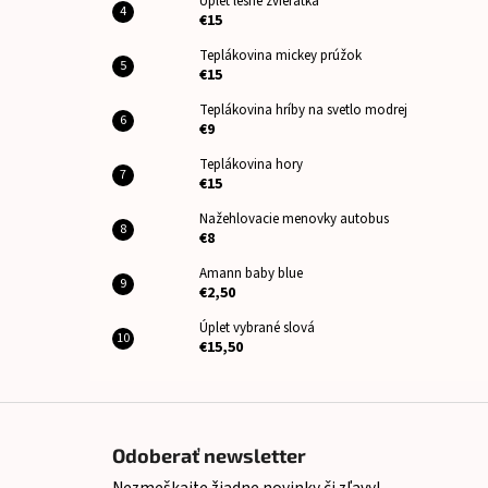
Úplet lesné zvieratká
€15
Teplákovina mickey prúžok
€15
Teplákovina hríby na svetlo modrej
€9
Teplákovina hory
€15
Nažehlovacie menovky autobus
€8
Amann baby blue
€2,50
Úplet vybrané slová
€15,50
Z
á
Odoberať newsletter
p