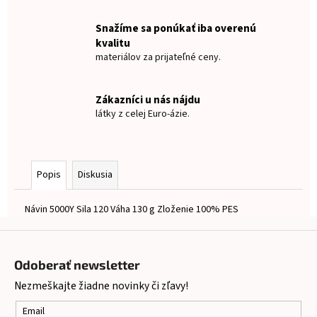
č
a
Snažíme sa ponúkať iba overenú
m
kvalitu
e
materiálov za prijateľné ceny.
NAŽEHLOVACIE
Zákazníci u nás nájdu
MENOVKY
JEDNOROŽEC
látky z celej Euro-ázie.
€8
Popis
Diskusia
Návin 5000Y Sila 120 Váha 130 g Zloženie 100% PES
Z
á
Odoberať newsletter
p
Nezmeškajte žiadne novinky či zľavy!
ä
t
Email