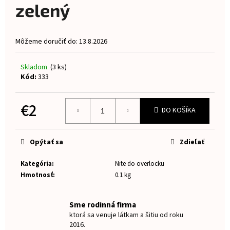
0,0
zelený
á
z
5
j
hviezdičiek.
s
Môžeme doručiť do:
13.8.2026
ť
?
Skladom
(3 ks)
Kód:
333
€2
DO KOŠÍKA
HĽADAŤ
Jednotková
cena:
Opýtať sa
Zdieľať
O
Kategória
:
Nite do overlocku
d
Hmotnosť
:
0.1 kg
p
o
Sme rodinná firma
r
ktorá sa venuje látkam a šitiu od roku
ú
2016.