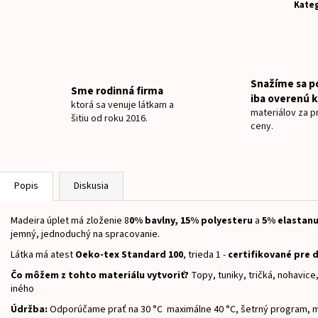
PANEL PAW PATROL VÍTA JAR
TEPLÁKOVINA MICK
Kateg
€6
€15
Snažíme sa p
Sme rodinná firma
iba overenú k
ktorá sa venuje látkam a
materiálov za pr
šitiu od roku 2016.
ceny.
Popis
Diskusia
Madeira úplet má zloženie 8
0% bavlny, 15% polyesteru
a
5
% elastan
jemný, jednoduchý na spracovanie.
Látka má atest
Oeko-tex Standard 100
, trieda 1 -
certifikované pre d
Čo môžem z tohto materiálu vytvoriť?
Topy, tuniky, tričká, nohavic
iného
Údržba:
Odporúčame prať na 30 °C maximálne 40 °C, šetrný program, m