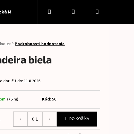
Hľadať
Prihlásenie
Nákupný
ická Madeira
Softshell
Patent
Panely
Pan
košík
rné
dnotené
Podrobnosti hodnotenia
enie
tu
deira biela
 doručiť do:
11.8.2026
čiek.
dom
(>5 m)
Kód:
50
Nasledujúce
2
DO KOŠÍKA
otková