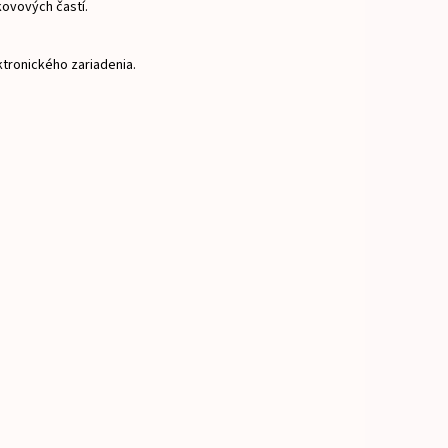
kovových častí.
ktronického zariadenia.