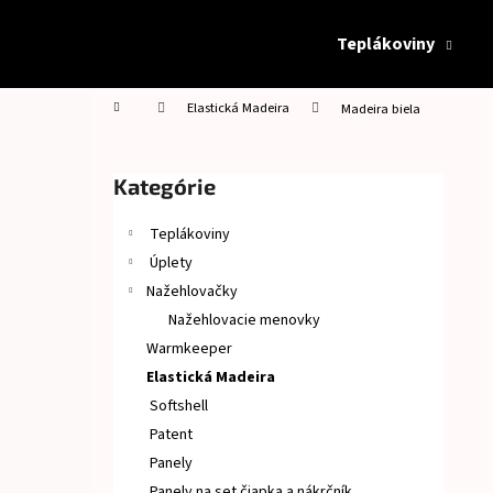
K
Prejsť
na
o
Teplákoviny
obsah
Späť
Späť
š
do
do
í
Domov
Elastická Madeira
Madeira biela
obchodu
obchodu
k
B
o
Preskočiť
Kategórie
č
kategórie
n
Teplákoviny
ý
Úplety
p
Nažehlovačky
a
Nažehlovacie menovky
n
Warmkeeper
e
Elastická Madeira
l
Softshell
Patent
Panely
Panely na set čiapka a nákrčník