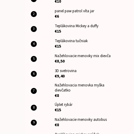
€10
panel paw patrol víta jar
€6
Teplákovina Mickey a duffy
€15
Teplákovina tučniak
€15
Nažehlovacie menovky mix dievča
€8,50
3D svetrovina
€9,40
Nažehlovacia menovka myška
dievčatko
€8
Úplet rybár
€15
Nažehlovacie menovky autobus
€8