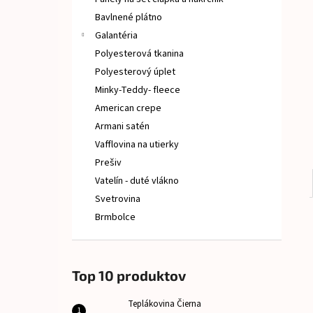
TEPLÁKOVINA ČIERNA
Bavlnené plátno
€10
Galantéria
Polyesterová tkanina
Polyesterový úplet
Minky-Teddy- fleece
American crepe
Armani satén
Vafflovina na utierky
Prešiv
Vatelín - duté vlákno
Svetrovina
Brmbolce
Top 10 produktov
Teplákovina Čierna