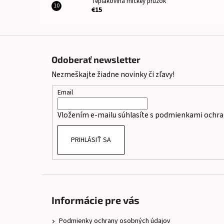
Teplákovina mickey prúžok
€15
Z
á
Odoberať newsletter
p
Nezmeškajte žiadne novinky či zľavy!
ä
t
Email
i
Vložením e-mailu súhlasíte s
podmienkami ochra
e
PRIHLÁSIŤ SA
Informácie pre vás
Podmienky ochrany osobných údajov