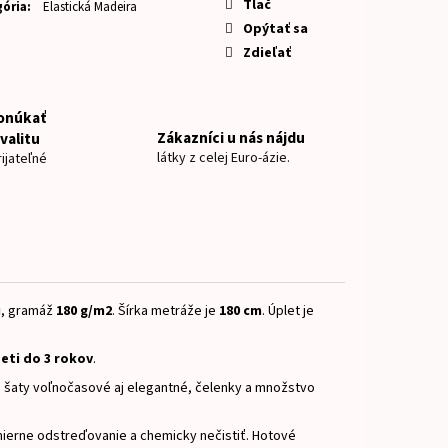
EY A DUFFY
Tlač
ória
:
Elastická Madeira
Opýtať sa
Zdieľať
onúkať
Zákazníci u nás nájdu
valitu
látky z celej Euro-ázie.
ijateľné
u
, gramáž
18
0 g/m2
.
Šírka metráže je
180 cm
.
Úplet je
eti do 3 rokov
.
e, šaty voľnočasové aj elegantné, čelenky a množstvo
ierne odstreďovanie a chemicky nečistiť.
Hotové