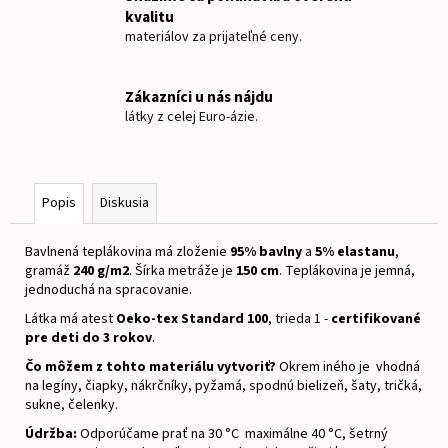
č
kvalitu
a
materiálov za prijateľné ceny.
m
e
Zákazníci u nás nájdu
látky z celej Euro-ázie.
NAŽEHLOVACIE
MENOVKY
AUTOBUS
€8
Popis
Diskusia
Bavlnená teplákovina má zloženie
95% bavlny
a
5% elastanu
,
gramáž
240 g/m2
.
Šírka metráže je
150 cm
.
Teplákovina je jemná,
jednoduchá na spracovanie.
Látka má atest
Oeko-tex Standard 100
, trieda 1 -
certifikované
pre deti do 3 rokov
.
Čo môžem z tohto materiálu vytvoriť?
Okrem iného je vhodná
na legíny, čiapky, nákrčníky, pyžamá, spodnú bielizeň, šaty, tričká,
sukne, čelenky.
Údržba:
Odporúčame prať na 30 °C maximálne 40 °C, šetrný