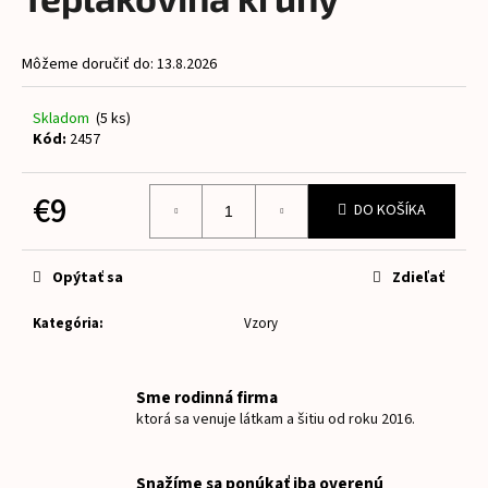
je
á
0,0
z
j
Môžeme doručiť do:
13.8.2026
5
s
hviezdičiek.
ť
Skladom
(5 ks)
?
Kód:
2457
€9
DO KOŠÍKA
Jednotková
HĽADAŤ
cena:
Opýtať sa
Zdieľať
Kategória
:
Vzory
O
d
p
Sme rodinná firma
o
ktorá sa venuje látkam a šitiu od roku 2016.
r
ú
Snažíme sa ponúkať iba overenú