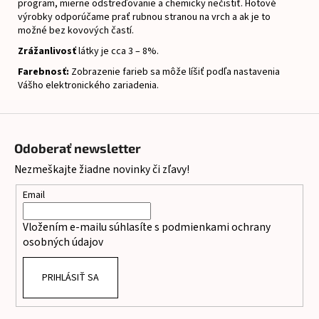
program, mierne odstreďovanie a chemicky nečistiť.
Hotové
výrobky odporúčame prať rubnou stranou na vrch a ak je to
možné bez kovových častí.
Zrážanlivosť
látky je cca 3 – 8%.
Farebnosť:
Zobrazenie farieb sa môže líšiť podľa nastavenia
Vášho elektronického zariadenia.
Z
á
Odoberať newsletter
p
Nezmeškajte žiadne novinky či zľavy!
ä
t
Email
i
Vložením e-mailu súhlasíte s
podmienkami ochrany
e
osobných údajov
PRIHLÁSIŤ SA