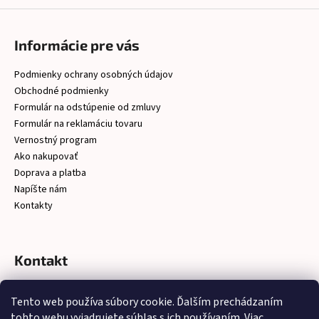
Informácie pre vás
Podmienky ochrany osobných údajov
Obchodné podmienky
Formulár na odstúpenie od zmluvy
Formulár na reklamáciu tovaru
Vernostný program
Ako nakupovať
Doprava a platba
Napíšte nám
Kontakty
Kontakt
christelsro
@
gmail.com
Tento web používa súbory cookie. Ďalším prechádzaním
https://www.facebook.com/latkychristel/?ref=embed_page
tohto webu vyjadrujete súhlas s ich používaním. Viac