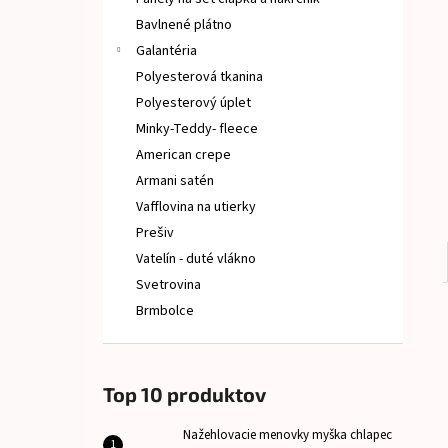
NAŽEHLOVACIE MENOVKY MYŠKA CHLAPEC
Bavlnené plátno
€8
Galantéria
Polyesterová tkanina
Polyesterový úplet
Minky-Teddy- fleece
American crepe
Armani satén
Vafflovina na utierky
Prešiv
Vatelín - duté vlákno
Svetrovina
Brmbolce
Top 10 produktov
Nažehlovacie menovky myška chlapec