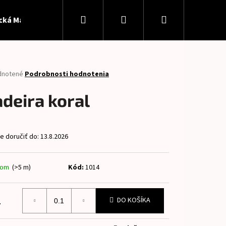
Hľadať
Prihlásenie
Nákupný
ická Madeira
Softshell
Patent
Panely
Pan
košík
rné
dnotené
Podrobnosti hodnotenia
enie
tu
deira koral
 doručiť do:
13.8.2026
čiek.
dom
(>5 m)
Kód:
1014
Nasledujúce
2
DO KOŠÍKA
otková