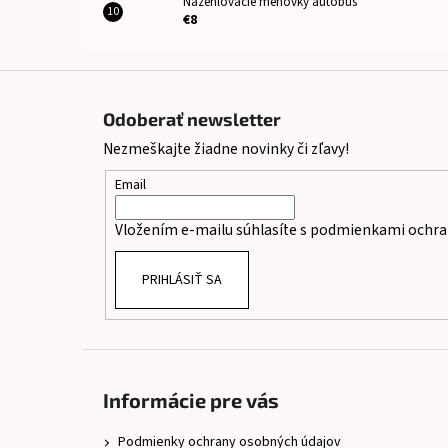
Nažehlovacie menovky autobus
€8
Z
á
Odoberať newsletter
p
Nezmeškajte žiadne novinky či zľavy!
ä
t
Email
i
Vložením e-mailu súhlasíte s
podmienkami ochra
e
PRIHLÁSIŤ SA
Informácie pre vás
Podmienky ochrany osobných údajov