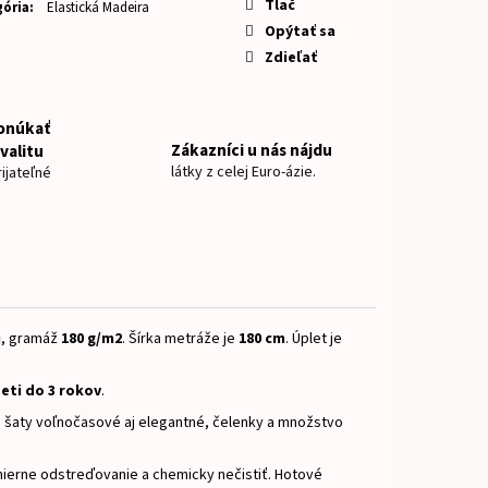
LOVÁ
Tlač
ória
:
Elastická Madeira
Opýtať sa
Zdieľať
onúkať
Zákazníci u nás nájdu
valitu
látky z celej Euro-ázie.
ijateľné
u
, gramáž
18
0 g/m2
.
Šírka metráže je
180 cm
.
Úplet je
eti do 3 rokov
.
e, šaty voľnočasové aj elegantné, čelenky a množstvo
ierne odstreďovanie a chemicky nečistiť.
Hotové