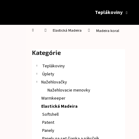
K
Prejsť
na
o
Teplákoviny
obsah
Späť
Späť
š
do
do
í
Domov
Elastická Madeira
Madeira koral
obchodu
obchodu
k
B
o
Preskočiť
Kategórie
č
kategórie
n
Teplákoviny
ý
Úplety
p
Nažehlovačky
a
Nažehlovacie menovky
n
Warmkeeper
e
Elastická Madeira
l
Softshell
Patent
Panely
Panely na set čiapka a nákrčník