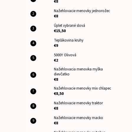
€8
Nažehlovacie menovky jednorožec
€8
Úplet vybrané slová
€15,50
Teplákovina kruhy
€9
5000Y Olivová
€2
Nažehlovacia menovka myška
dievčatko
€8
Nažehlovacie menovky mix chlapec
€8,50
Nažehlovacie menovky traktor
€8
Nažehlovacie menovky macko
€8