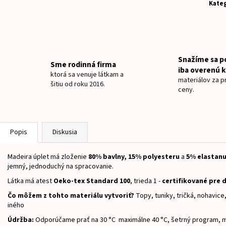
NAŽEHLOVACIE MENOVKY JEDNOROŽEC
ÚPLET VYBRANÉ S
Kateg
€8
€15,50
Snažíme sa p
Sme rodinná firma
iba overenú k
ktorá sa venuje látkam a
materiálov za pr
šitiu od roku 2016.
ceny.
Popis
Diskusia
Madeira úplet má zloženie
8
0% bavlny, 15% polyesteru
a
5
% elastan
jemný, jednoduchý na spracovanie.
Látka má atest
Oeko-tex Standard 100
, trieda 1 -
certifikované pre d
Čo môžem z tohto materiálu vytvoriť?
Topy, tuniky, tričká, nohavic
iného
Údržba:
Odporúčame prať na 30 °C maximálne 40 °C, šetrný program, m