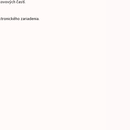
kovových častí.
ktronického zariadenia.