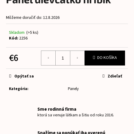
je
á
0,0
z
j
Môžeme doručiť do:
12.8.2026
5
s
hviezdičiek.
ť
Skladom
(>5 ks)
?
Kód:
2256
€6
DO KOŠÍKA
Jednotková
HĽADAŤ
cena:
Opýtať sa
Zdieľať
Kategória
:
Panely
O
d
p
Sme rodinná firma
o
ktorá sa venuje látkam a šitiu od roku 2016.
r
ú
Snažíme sa ponúkať iba overenú