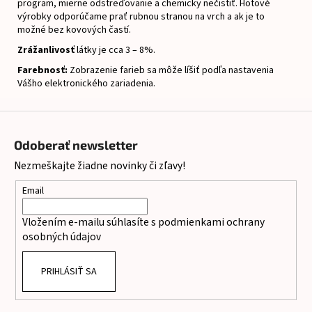
program, mierne odstreďovanie a chemicky nečistiť.
Hotové
výrobky odporúčame prať rubnou stranou na vrch a ak je to
možné bez kovových častí.
Zrážanlivosť
látky je cca 3 – 8%.
Farebnosť:
Zobrazenie farieb sa môže líšiť podľa nastavenia
Vášho elektronického zariadenia.
Z
á
Odoberať newsletter
p
Nezmeškajte žiadne novinky či zľavy!
ä
t
Email
i
Vložením e-mailu súhlasíte s
podmienkami ochrany
e
osobných údajov
PRIHLÁSIŤ SA