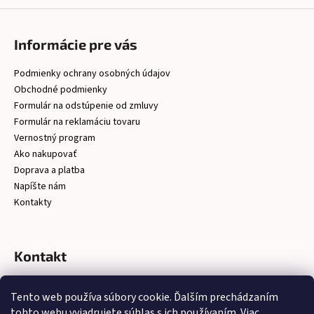
Informácie pre vás
Podmienky ochrany osobných údajov
Obchodné podmienky
Formulár na odstúpenie od zmluvy
Formulár na reklamáciu tovaru
Vernostný program
Ako nakupovať
Doprava a platba
Napíšte nám
Kontakty
Kontakt
christelsro
@
gmail.com
Tento web používa súbory cookie. Ďalším prechádzaním
https://www.facebook.com/latkychristel/?ref=embed_page
tohto webu vyjadrujete súhlas s ich používaním. Viac