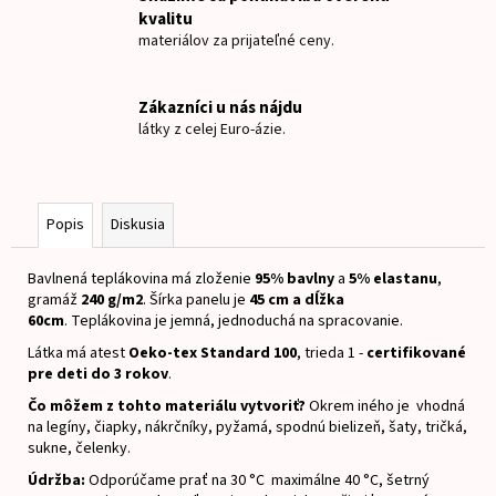
č
kvalitu
a
materiálov za prijateľné ceny.
m
e
Zákazníci u nás nájdu
látky z celej Euro-ázie.
TEPLÁKOVINA
YORKSHIR
A
AUTO
Popis
Diskusia
€15
Bavlnená teplákovina má zloženie
95% bavlny
a
5% elastanu
,
gramáž
240 g/m2
.
Šírka panelu je
45
cm a dĺžka
60cm
.
Teplákovina je jemná, jednoduchá na spracovanie.
Látka má atest
Oeko-tex Standard 100
, trieda 1 -
certifikované
pre deti do 3 rokov
.
Čo môžem z tohto materiálu vytvoriť?
Okrem iného je vhodná
na legíny, čiapky, nákrčníky, pyžamá, spodnú bielizeň, šaty, tričká,
sukne, čelenky.
Údržba:
Odporúčame prať na 30 °C maximálne 40 °C, šetrný