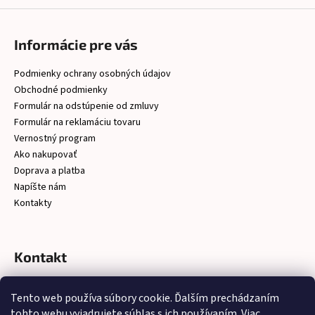
Informácie pre vás
Podmienky ochrany osobných údajov
Obchodné podmienky
Formulár na odstúpenie od zmluvy
Formulár na reklamáciu tovaru
Vernostný program
Ako nakupovať
Doprava a platba
Napíšte nám
Kontakty
Kontakt
christelsro
@
gmail.com
Tento web používa súbory cookie. Ďalším prechádzaním
https://www.facebook.com/latkychristel/?ref=embed_page
tohto webu vyjadrujete súhlas s ich používaním. Viac