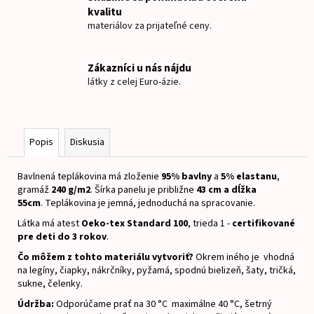
č
kvalitu
a
materiálov za prijateľné ceny.
m
e
Zákazníci u nás nájdu
látky z celej Euro-ázie.
NAŽEHLOVACIE
MENOVKY
JEDNOROŽEC
€8
Popis
Diskusia
Bavlnená teplákovina má zloženie
95% bavlny
a
5% elastanu
,
gramáž
240 g/m2
.
Šírka panelu je približne
43
cm a dĺžka
55cm
.
Teplákovina je jemná, jednoduchá na spracovanie.
Látka má atest
Oeko-tex Standard 100
, trieda 1 -
certifikované
pre deti do 3 rokov
.
Čo môžem z tohto materiálu vytvoriť?
Okrem iného je vhodná
na legíny, čiapky, nákrčníky, pyžamá, spodnú bielizeň, šaty, tričká,
sukne, čelenky.
Údržba:
Odporúčame prať na 30 °C maximálne 40 °C, šetrný