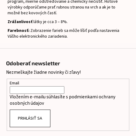
program, mierne odstreďovanie a chemicky nečistiť.
Hotové
výrobky odporúčame prať rubnou stranou na vrch a ak je to
možné bez kovových častí.
Zrážanlivosť
látky je cca 3 – 8%.
Farebnosť:
Zobrazenie farieb sa môže líšiť podľa nastavenia
Vášho elektronického zariadenia.
Z
á
Odoberať newsletter
p
Nezmeškajte žiadne novinky či zľavy!
ä
t
Email
i
Vložením e-mailu súhlasíte s
podmienkami ochrany
e
osobných údajov
PRIHLÁSIŤ SA