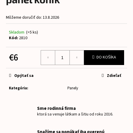
je
á
0,0
z
j
Môžeme doručiť do:
13.8.2026
5
s
hviezdičiek.
ť
Skladom
(>5 ks)
?
Kód:
2810
€6
DO KOŠÍKA
Jednotková
HĽADAŤ
cena:
Opýtať sa
Zdieľať
Kategória
:
Panely
O
d
p
Sme rodinná firma
o
ktorá sa venuje látkam a šitiu od roku 2016.
r
ú
Snažíme sa ponúkať iba overenú