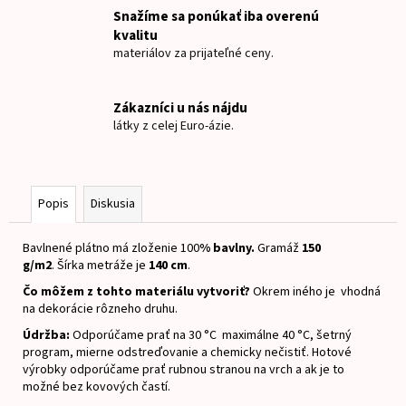
č
Snažíme sa ponúkať iba overenú
a
kvalitu
m
materiálov za prijateľné ceny.
e
Zákazníci u nás nájdu
NAŽEHLOVACIE
látky z celej Euro-ázie.
MENOVKY
MACKO
€8
Popis
Diskusia
Bavlnené plátno má zloženie 100
% bavlny.
Gramáž
15
0
g/m2
.
Šírka metráže je
140 cm
.
Čo môžem z tohto materiálu vytvoriť?
Okrem iného je vhodná
na dekorácie rôzneho druhu.
Údržba:
Odporúčame prať na 30 °C maximálne 40 °C, šetrný
program, mierne odstreďovanie a chemicky nečistiť.
Hotové
výrobky odporúčame prať rubnou stranou na vrch a ak je to
možné bez kovových častí.