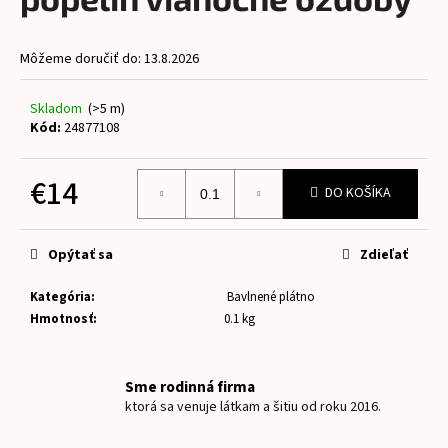
je
á
0,0
z
j
Môžeme doručiť do:
13.8.2026
5
s
hviezdičiek.
ť
Skladom
(>5 m)
?
Kód:
24877108
€14
DO KOŠÍKA
Jednotková
HĽADAŤ
cena:
Opýtať sa
Zdieľať
Kategória
:
Bavlnené plátno
O
Hmotnosť
:
0.1 kg
d
p
o
Sme rodinná firma
r
ktorá sa venuje látkam a šitiu od roku 2016.
ú