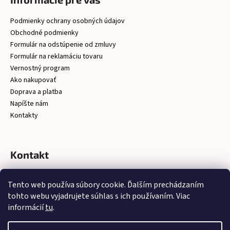
Podmienky ochrany osobných údajov
Obchodné podmienky
Formulár na odstúpenie od zmluvy
Formulár na reklamáciu tovaru
Vernostný program
Ako nakupovať
Doprava a platba
Napíšte nám
Kontakty
Kontakt
christelsro
@
gmail.com
Tento web používa súbory cookie. Ďalším prechádzaním
https://www.facebook.com/latkychristel/?ref=embed_page
tohto webu vyjadrujete súhlas s ich používaním. Viac
informácií
tu
.