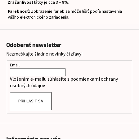
Zrážanlivosť
látky je cca 3 – 8%.
Farebnosť:
Zobrazenie farieb sa môže líšiť podľa nastavenia
Vášho elektronického zariadenia.
Z
á
Odoberať newsletter
p
Nezmeškajte žiadne novinky či zľavy!
ä
t
Email
i
Vložením e-mailu súhlasíte s
podmienkami ochrany
e
osobných údajov
PRIHLÁSIŤ SA
Informácie pre vás