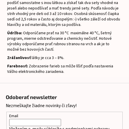
podšiť samostatne s inou látkou a získať tak dva sety vhodné na
jeseň alebo nepodšívať a mať trendy jarné sety. Podľa návodu je
strih vhodný pre deti od 3 až 10 rokov. Osobná skúsenosť čiapka
sedí od 2,5 rokov a často aj dospelým :-) všetko záleží od obvodu
hlavičky a od materiálu, ktorým sa podšíva.
Údržba:
Odporúčame prať na 30 °C maximálne 40 °C, šetrný
program, mierne odstreďovanie a chemicky nečistiť.
Hotové
výrobky odporúčame prať rubnou stranou na vrch a ak je to
možné bez kovových častí.
Zrážanlivosť
látky je cca 3 – 8%.
Farebnosť:
Zobrazenie farieb sa môže líšiť podľa nastavenia
Vášho elektronického zariadenia.
Z
á
Odoberať newsletter
p
Nezmeškajte žiadne novinky či zľavy!
ä
t
Email
i