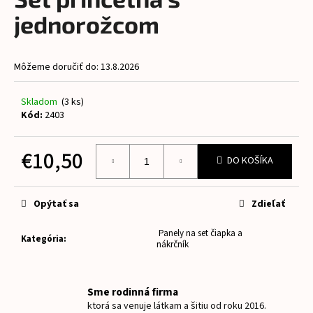
je
á
0,0
jednorožcom
z
j
5
s
hviezdičiek.
Môžeme doručiť do:
13.8.2026
ť
?
Skladom
(3 ks)
Kód:
2403
€10,50
DO KOŠÍKA
HĽADAŤ
Jednotková
cena:
Opýtať sa
Zdieľať
O
Panely na set čiapka a
d
Kategória
:
nákrčník
p
o
r
Sme rodinná firma
ú
ktorá sa venuje látkam a šitiu od roku 2016.