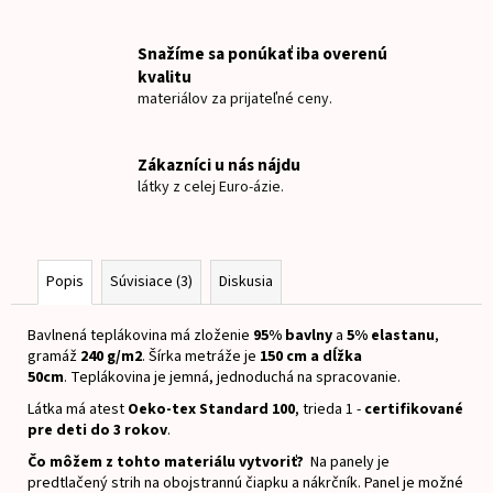
č
a
m
Snažíme sa ponúkať iba overenú
e
kvalitu
materiálov za prijateľné ceny.
TEPLÁKOVINA
HORY
Zákazníci u nás nájdu
látky z celej Euro-ázie.
€15
Popis
Súvisiace (3)
Diskusia
Bavlnená teplákovina má zloženie
95% bavlny
a
5% elastanu
,
gramáž
240 g/m2
.
Šírka metráže je
150 cm a dĺžka
50cm
.
Teplákovina je jemná, jednoduchá na spracovanie.
Látka má atest
Oeko-tex Standard 100
, trieda 1 -
certifikované
pre deti do 3 rokov
.
Čo môžem z tohto materiálu vytvoriť?
Na panely je
predtlačený strih na obojstrannú čiapku a nákrčník. Panel je možné