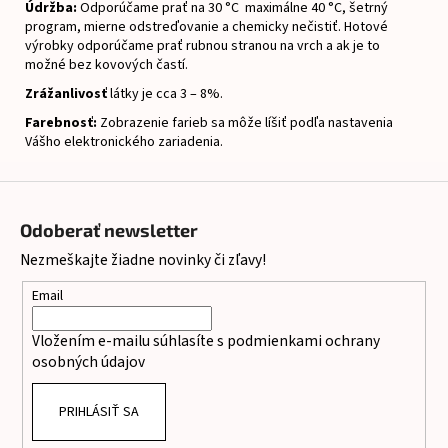
Údržba:
Odporúčame prať na 30 °C maximálne 40 °C, šetrný
program, mierne odstreďovanie a chemicky nečistiť.
Hotové
výrobky odporúčame prať rubnou stranou na vrch a ak je to
možné bez kovových častí.
Zrážanlivosť
látky je cca 3 – 8%.
Farebnosť:
Zobrazenie farieb sa môže líšiť podľa nastavenia
Vášho elektronického zariadenia.
Z
á
Odoberať newsletter
p
Nezmeškajte žiadne novinky či zľavy!
ä
t
Email
i
Vložením e-mailu súhlasíte s
podmienkami ochrany
e
osobných údajov
PRIHLÁSIŤ SA