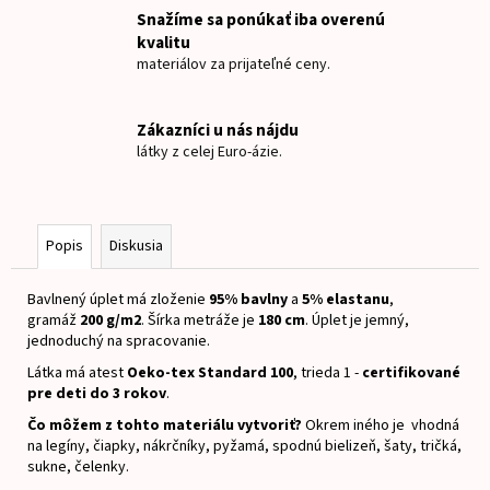
č
Snažíme sa ponúkať iba overenú
a
kvalitu
m
materiálov za prijateľné ceny.
e
Zákazníci u nás nájdu
NAŽEHLOVACIA
látky z celej Euro-ázie.
MENOVKA
MYŠKA
DIEVČATKO
€8
Popis
Diskusia
Bavlnený úplet má zloženie
95% bavlny
a
5% elastanu
,
gramáž
200 g/m2
.
Šírka metráže je
180 cm
.
Úplet je jemný,
jednoduchý na spracovanie.
Látka má atest
Oeko-tex Standard 100
, trieda 1 -
certifikované
pre deti do 3 rokov
.
Čo môžem z tohto materiálu vytvoriť?
Okrem iného je vhodná
na legíny, čiapky, nákrčníky, pyžamá, spodnú bielizeň, šaty, tričká,
sukne, čelenky.