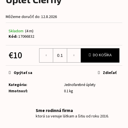
je
á
0,0
z
j
Môžeme doručiť do:
12.8.2026
5
s
hviezdičiek.
ť
Skladom
(4 m)
?
Kód:
17066832
€10
DO KOŠÍKA
Jednotková
HĽADAŤ
cena:
Opýtať sa
Zdieľať
Kategória
:
Jednofarebné úplety
O
Hmotnosť
:
0.1 kg
d
p
o
Sme rodinná firma
r
ktorá sa venuje látkam a šitiu od roku 2016.
ú