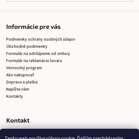
Informácie pre vás
Podmienky ochrany osobných údajov
Obchodné podmienky
Formulár na odstúpenie od zmluvy
Formulár na reklamáciu tovaru
Vernostný program
Ako nakupovať
Doprava a platba
Napíšte nám
Kontakty
Kontakt
christelsro
@
gmail.com
Tento web používa súbory cookie. Ďalším prechádzaním