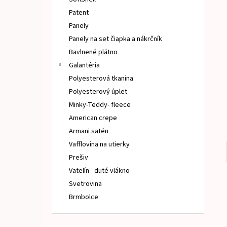
TEPLÁKOVINA PÚPAVA
Patent
€15
Panely
Panely na set čiapka a nákrčník
Bavlnené plátno
Galantéria
Polyesterová tkanina
Polyesterový úplet
Minky-Teddy- fleece
American crepe
Armani satén
Vafflovina na utierky
Prešiv
Vatelín - duté vlákno
Svetrovina
Brmbolce