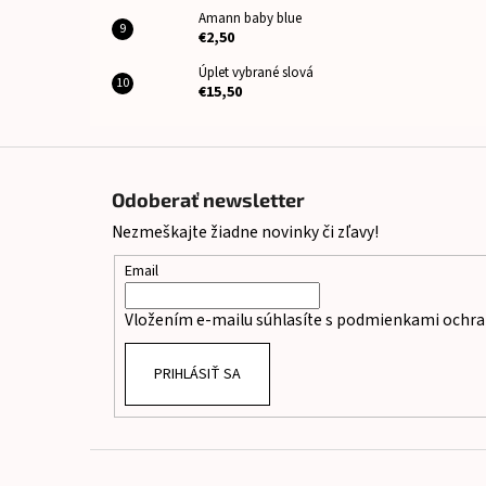
Amann baby blue
€2,50
Úplet vybrané slová
€15,50
Z
á
Odoberať newsletter
p
Nezmeškajte žiadne novinky či zľavy!
ä
t
Email
i
Vložením e-mailu súhlasíte s
podmienkami ochra
e
PRIHLÁSIŤ SA