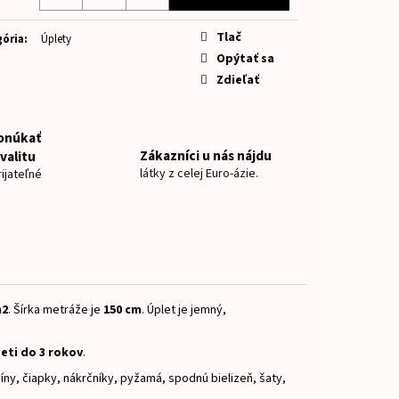
NOVKY ZAJKO
otková
Tlač
ória
:
Úplety
Opýtať sa
Zdieľať
onúkať
Zákazníci u nás nájdu
valitu
látky z celej Euro-ázie.
ijateľné
m2
.
Šírka metráže je
150 cm
.
Úplet je jemný,
eti do 3 rokov
.
ny, čiapky, nákrčníky, pyžamá, spodnú bielizeň, šaty,