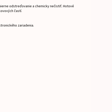
ierne odstreďovanie a chemicky nečistiť.
Hotové
kovových častí.
ktronického zariadenia.