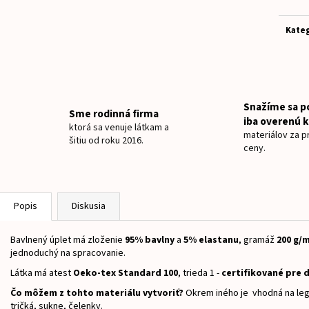
NAŽEHLOVACIE MENOVKY JEDNOROŽEC
NAŽEHLOVACIE ME
Jedn
cena:
€8
€8
Kateg
Snažíme sa p
Sme rodinná firma
iba overenú k
ktorá sa venuje látkam a
materiálov za pr
šitiu od roku 2016.
ceny.
Popis
Diskusia
Bavlnený úplet má zloženie
95% bavlny
a
5% elastanu
, gramáž
200 g/
jednoduchý na spracovanie.
Látka má atest
Oeko-tex Standard 100
, trieda 1 -
certifikované pre d
Čo môžem z tohto materiálu vytvoriť?
Okrem iného je vhodná na legí
tričká, sukne, čelenky.