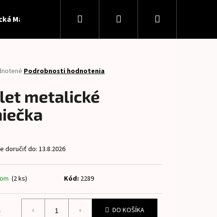
Hľadať
Prihlásenie
Nákupný
ická Madeira
Softshell
Patent
Panely
Pan
košík
rné
dnotené
Podrobnosti hodnotenia
enie
tu
let metalické
niečka
čiek.
 doručiť do:
13.8.2026
dom
(2 ks)
Kód:
2289
Nasledujúce
5
DO KOŠÍKA