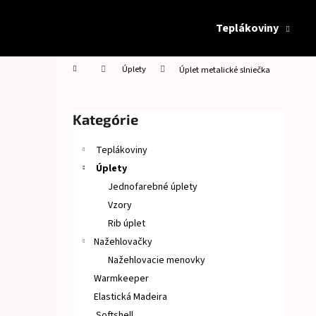
K
Prejsť
na
o
Teplákoviny
obsah
Späť
Späť
š
do
do
í
Domov
Úplety
Úplet metalické slniečka
obchodu
obchodu
k
B
o
Preskočiť
Kategórie
č
kategórie
n
Teplákoviny
ý
Úplety
p
Jednofarebné úplety
a
Vzory
n
Rib úplet
e
Nažehlovačky
l
Nažehlovacie menovky
Warmkeeper
Elastická Madeira
Softshell