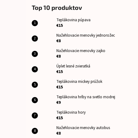
Top 10 produktov
Teplákovina púpava
€15
Nažehlovacie menovky jednorožec
€8
Nažehlovacie menovky zajko
€8
Úplet lesné zvieratká
€15
Teplákovina mickey prúžok
€15
Teplákovina hríby na svetlo modrej
€9
Teplákovina hory
€15
Nažehlovacie menovky autobus
€8