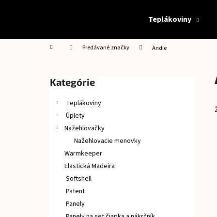
K
Prejsť
na
o
Teplákoviny
obsah
Späť
Späť
š
do
do
í
Domov
Predávané značky
Andie
obchodu
obchodu
k
B
o
Preskočiť
Kategórie
č
kategórie
n
Teplákoviny
ý
Úplety
p
Nažehlovačky
a
Nažehlovacie menovky
n
Warmkeeper
e
Elastická Madeira
l
Softshell
Patent
Panely
Panely na set čiapka a nákrčník