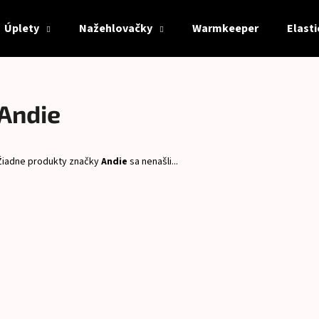
Úplety
Nažehlovačky
Warmkeeper
Elast
Čo potrebujete nájsť?
Andie
HĽADAŤ
Žiadne produkty značky
Andie
sa nenašli...
Odporúčame