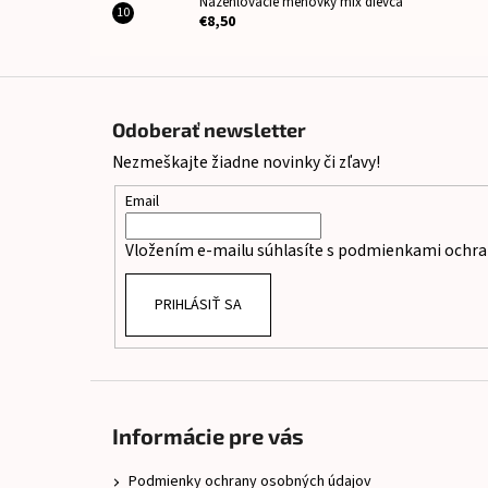
Nažehlovacie menovky mix dievča
€8,50
Z
á
Odoberať newsletter
p
Nezmeškajte žiadne novinky či zľavy!
ä
t
Email
i
Vložením e-mailu súhlasíte s
podmienkami ochra
e
PRIHLÁSIŤ SA
Informácie pre vás
Podmienky ochrany osobných údajov