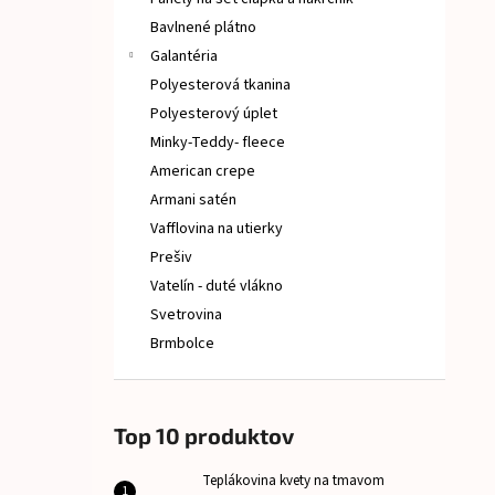
TEPLÁKOVINA KVETY NA TMAVOM
Bavlnené plátno
€9
Galantéria
Polyesterová tkanina
Polyesterový úplet
Minky-Teddy- fleece
American crepe
Armani satén
Vafflovina na utierky
Prešiv
Vatelín - duté vlákno
Svetrovina
Brmbolce
Top 10 produktov
Teplákovina kvety na tmavom