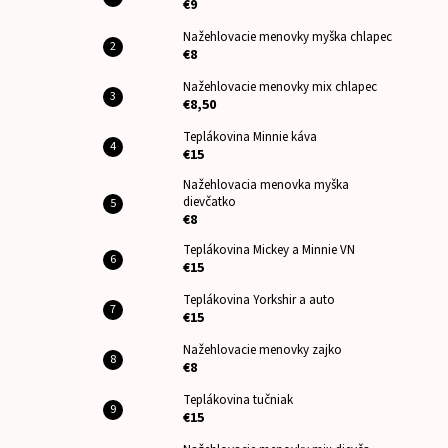
€9
Nažehlovacie menovky myška chlapec
€8
Nažehlovacie menovky mix chlapec
€8,50
Teplákovina Minnie káva
€15
Nažehlovacia menovka myška
dievčatko
€8
Teplákovina Mickey a Minnie VN
€15
Teplákovina Yorkshir a auto
€15
Nažehlovacie menovky zajko
€8
Teplákovina tučniak
€15