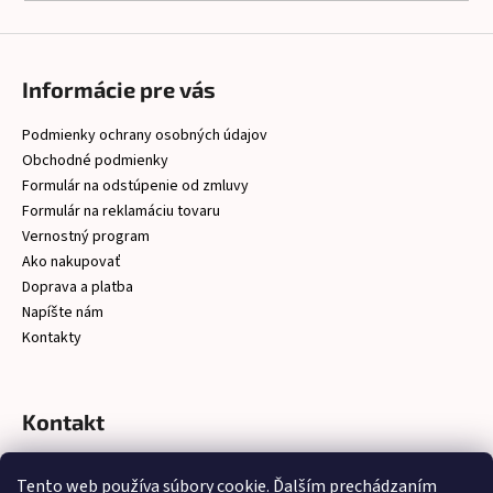
á
j
s
Informácie pre vás
ť
Podmienky ochrany osobných údajov
?
Obchodné podmienky
Formulár na odstúpenie od zmluvy
Formulár na reklamáciu tovaru
Vernostný program
HĽADAŤ
Ako nakupovať
Doprava a platba
Napíšte nám
Kontakty
O
d
p
Kontakt
o
r
christelsro
@
gmail.com
ú
Tento web používa súbory cookie. Ďalším prechádzaním