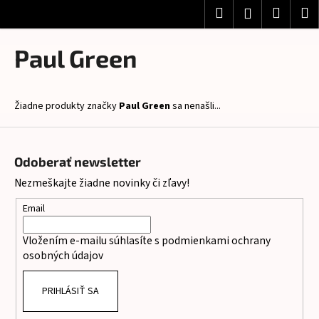
K
Prejsť
Hľadať
Nákup
M
Prihlásenie
na
o
obsah
Späť
Späť
košík
š
Paul Green
í
Č
k
o
Žiadne produkty značky
Paul Green
sa nenašli...
p
o
Z
t
á
Odoberať newsletter
r
p
Nezmeškajte žiadne novinky či zľavy!
e
ä
b
t
Email
u
i
Vložením e-mailu súhlasíte s
podmienkami ochrany
j
e
osobných údajov
e
t
PRIHLÁSIŤ SA
e
n