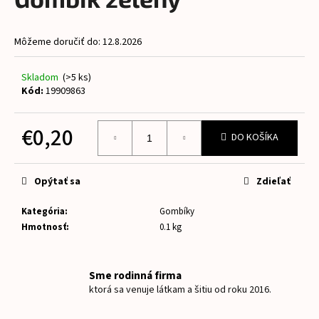
je
á
0,0
z
j
Môžeme doručiť do:
12.8.2026
5
s
hviezdičiek.
ť
Skladom
(>5 ks)
?
Kód:
19909863
€0,20
DO KOŠÍKA
Jednotková
HĽADAŤ
cena:
Opýtať sa
Zdieľať
Kategória
:
Gombíky
O
Hmotnosť
:
0.1 kg
d
p
o
Sme rodinná firma
r
ktorá sa venuje látkam a šitiu od roku 2016.
ú