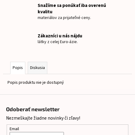
č
Snažíme sa ponúkať iba overenú
a
kvalitu
m
materiálov za prijateľné ceny.
e
Zákazníci u nás nájdu
TEPLÁKOVINA
látky z celej Euro-ázie.
TUČNIAK
€15
Popis
Diskusia
Popis produktu nie je dostupný
Z
á
Odoberať newsletter
p
Nezmeškajte žiadne novinky či zľavy!
ä
t
Email