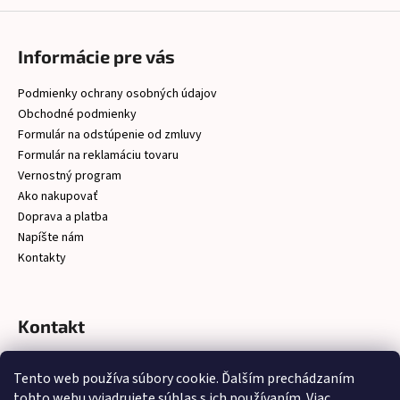
Informácie pre vás
Podmienky ochrany osobných údajov
Obchodné podmienky
Formulár na odstúpenie od zmluvy
Formulár na reklamáciu tovaru
Vernostný program
Ako nakupovať
Doprava a platba
Napíšte nám
Kontakty
Kontakt
christelsro
@
gmail.com
Tento web používa súbory cookie. Ďalším prechádzaním
https://www.facebook.com/latkychristel/?ref=embed_page
tohto webu vyjadrujete súhlas s ich používaním. Viac