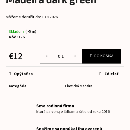
je
á
0,0
z
j
Môžeme doručiť do:
13.8.2026
5
s
hviezdičiek.
ť
Skladom
(>5 m)
?
Kód:
126
€12
DO KOŠÍKA
Jednotková
HĽADAŤ
cena:
Opýtať sa
Zdieľať
Kategória
:
Elastická Madeira
O
d
p
Sme rodinná firma
o
ktorá sa venuje látkam a šitiu od roku 2016.
r
ú
Snažíme sa ponúkať iba overenú