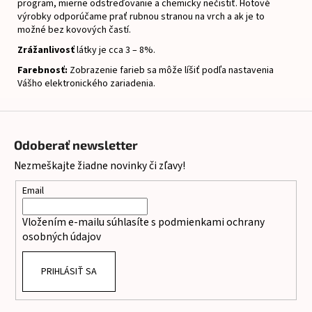
program, mierne odstreďovanie a chemicky nečistiť.
Hotové
výrobky odporúčame prať rubnou stranou na vrch a ak je to
možné bez kovových častí.
Zrážanlivosť
látky je cca 3 – 8%.
Farebnosť:
Zobrazenie farieb sa môže líšiť podľa nastavenia
Vášho elektronického zariadenia.
Z
á
Odoberať newsletter
p
Nezmeškajte žiadne novinky či zľavy!
ä
t
Email
i
Vložením e-mailu súhlasíte s
podmienkami ochrany
e
osobných údajov
PRIHLÁSIŤ SA