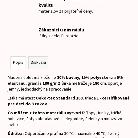
č
kvalitu
a
materiálov za prijateľné ceny.
m
e
Zákazníci u nás nájdu
látky z celej Euro-ázie.
NAŽEHLOVACIE
MENOVKY
ZAJKO
€8
Popis
Diskusia
Madeira úplet má zloženie
8
0% bavlny, 15% polyesteru
a
5
%
elastanu
, gramáž
18
0 g/m2
.
Šírka metráže je
180 cm
.
Úplet je
jemný, jednoduchý na spracovanie.
Látka má atest
Oeko-tex Standard 100
, trieda 1 -
certifikované
pre deti do 3 rokov
.
Čo môžem z tohto materiálu vytvoriť?
Topy, tuniky, tričká,
nohavice, šaty voľnočasové aj elegantné, čelenky a množstvo
iného
Údržba:
Odporúčame prať na 30 °C maximálne 40 °C, šetrný