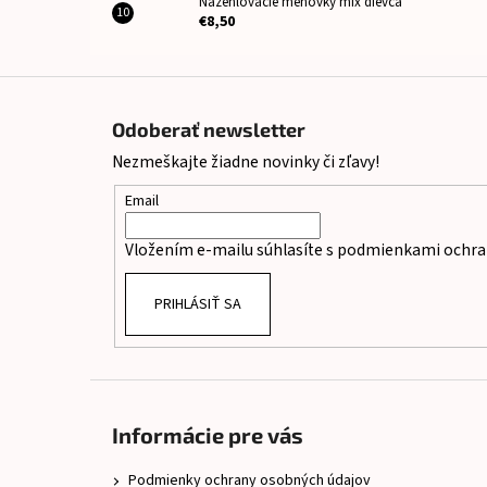
Nažehlovacie menovky mix dievča
€8,50
Z
á
Odoberať newsletter
p
Nezmeškajte žiadne novinky či zľavy!
ä
t
Email
i
Vložením e-mailu súhlasíte s
podmienkami ochra
e
PRIHLÁSIŤ SA
Informácie pre vás
Podmienky ochrany osobných údajov