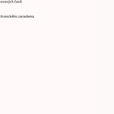
kovových častí.
ktronického zariadenia.