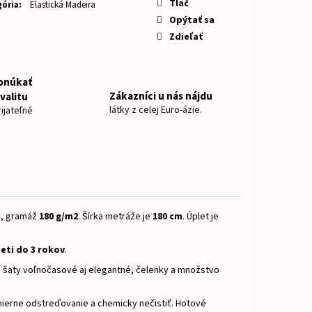
NOVKY MIX CHLAPEC
Tlač
ória
:
Elastická Madeira
Opýtať sa
Zdieľať
onúkať
Zákazníci u nás nájdu
valitu
látky z celej Euro-ázie.
ijateľné
u
, gramáž
18
0 g/m2
.
Šírka metráže je
180 cm
.
Úplet je
eti do 3 rokov
.
e, šaty voľnočasové aj elegantné, čelenky a množstvo
ierne odstreďovanie a chemicky nečistiť.
Hotové