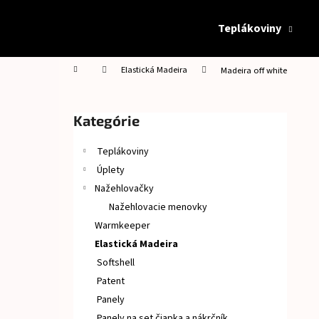
K
Prejsť
na
o
Teplákoviny
obsah
Späť
Späť
š
do
do
í
Domov
Elastická Madeira
Madeira off white
obchodu
obchodu
k
B
o
Preskočiť
Kategórie
č
kategórie
n
Teplákoviny
ý
Úplety
p
Nažehlovačky
a
Nažehlovacie menovky
n
Warmkeeper
e
Elastická Madeira
l
Softshell
Patent
Panely
Panely na set čiapka a nákrčník