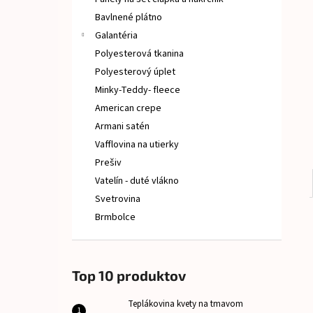
TEPLÁKOVINA KVETY NA TMAVOM
Bavlnené plátno
€9
Galantéria
Polyesterová tkanina
Polyesterový úplet
Minky-Teddy- fleece
American crepe
Armani satén
Vafflovina na utierky
Prešiv
Vatelín - duté vlákno
Svetrovina
Brmbolce
Top 10 produktov
Teplákovina kvety na tmavom