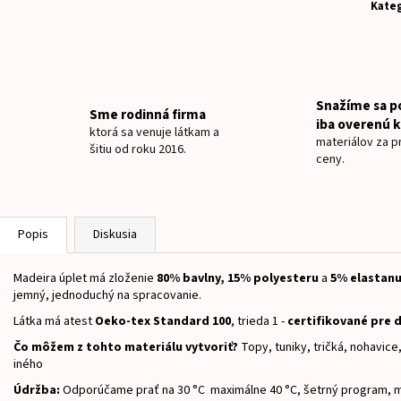
NAŽEHLOVACIE MENOVKY MYŠKA CHLAPEC
NAŽEHLOVACIE ME
Kateg
€8
€8,50
Snažíme sa p
Sme rodinná firma
iba overenú k
ktorá sa venuje látkam a
materiálov za pr
šitiu od roku 2016.
ceny.
Popis
Diskusia
Madeira úplet má zloženie
8
0% bavlny, 15% polyesteru
a
5
% elastan
jemný, jednoduchý na spracovanie.
Látka má atest
Oeko-tex Standard 100
, trieda 1 -
certifikované pre d
Čo môžem z tohto materiálu vytvoriť?
Topy, tuniky, tričká, nohavic
iného
Údržba:
Odporúčame prať na 30 °C maximálne 40 °C, šetrný program, m