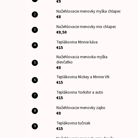
€9
Nažehlovacie menovky myška chlapec
€8
Nažehlovacie menovky mix chlapec
€8,50
Teplákovina Minnie káva
€15
Nažehlovacia menovka myška
dievčatko
€8
Teplákovina Mickey a Minnie VN
€15
Teplákovina Yorkshir a auto
€15
Nažehlovacie menovky zajko
€8
Teplákovina tučniak
€15