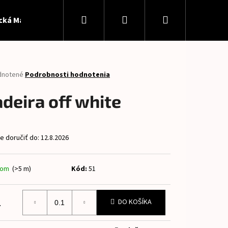
Hľadať
Prihlásenie
Nákupný
ická Madeira
Softshell
Patent
Panely
Pan
košík
rné
dnotené
Podrobnosti hodnotenia
enie
tu
deira off white
 doručiť do:
12.8.2026
čiek.
dom
(>5 m)
Kód:
51
Nasledujúce
2
DO KOŠÍKA
otková