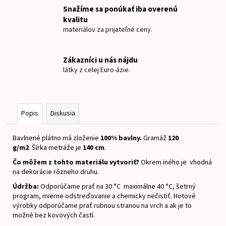
č
Snažíme sa ponúkať iba overenú
a
kvalitu
m
materiálov za prijateľné ceny.
e
Zákazníci u nás nájdu
5000Y
látky z celej Euro-ázie.
OLIVOVÁ
€2
Popis
Diskusia
Bavlnené plátno má zloženie
100
% bavlny.
Gramáž
12
0
g/m2
.
Šírka metráže je
140 cm
.
Čo môžem z tohto materiálu vytvoriť?
Okrem iného je vhodná
na dekorácie rôzneho druhu.
Údržba:
Odporúčame prať na 30 °C maximálne 40 °C, šetrný
program, mierne odstreďovanie a chemicky nečistiť.
Hotové
výrobky odporúčame prať rubnou stranou na vrch a ak je to
možné bez kovových častí.