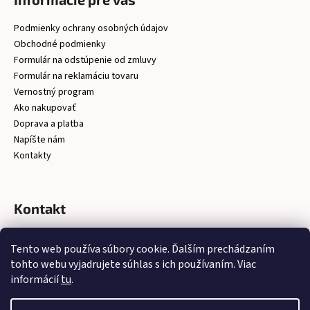
Podmienky ochrany osobných údajov
Obchodné podmienky
Formulár na odstúpenie od zmluvy
Formulár na reklamáciu tovaru
Vernostný program
Ako nakupovať
Doprava a platba
Napíšte nám
Kontakty
Kontakt
christelsro
@
gmail.com
Tento web používa súbory cookie. Ďalším prechádzaním
https://www.facebook.com/latkychristel/?ref=embed_page
tohto webu vyjadrujete súhlas s ich používaním. Viac
informácií
tu
.