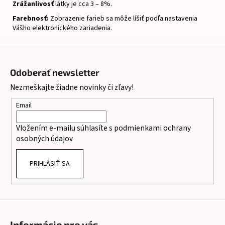
Zrážanlivosť
látky je cca 3 – 8%.
Farebnosť:
Zobrazenie farieb sa môže líšiť podľa nastavenia
Vášho elektronického zariadenia.
Z
á
Odoberať newsletter
p
Nezmeškajte žiadne novinky či zľavy!
ä
t
Email
i
Vložením e-mailu súhlasíte s
podmienkami ochrany
e
osobných údajov
PRIHLÁSIŤ SA
Informácie pre vás