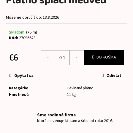
je
á
0,0
z
j
Môžeme doručiť do:
13.8.2026
5
s
hviezdičiek.
ť
Skladom
(>5 m)
?
Kód:
27096628
€6
DO KOŠÍKA
Jednotková
HĽADAŤ
cena:
Opýtať sa
Zdieľať
Kategória
:
Bavlnené plátno
O
Hmotnosť
:
0.1 kg
d
p
o
Sme rodinná firma
r
ktorá sa venuje látkam a šitiu od roku 2016.
ú