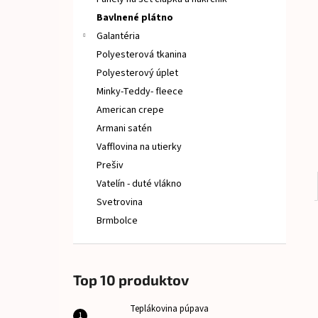
TEPLÁKOVINA PÚPAVA
Bavlnené plátno
€15
Galantéria
Polyesterová tkanina
Polyesterový úplet
Minky-Teddy- fleece
American crepe
Armani satén
Vafflovina na utierky
Prešiv
Vatelín - duté vlákno
Svetrovina
Brmbolce
Top 10 produktov
Teplákovina púpava