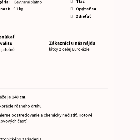
NOVKY ZAJKO
Tlač
ória
:
Bavlnené plátno
Opýtať sa
nosť
:
0.1 kg
Zdieľať
onúkať
Zákazníci u nás nájdu
valitu
látky z celej Euro-ázie.
ijateľné
áže je
140 cm
.
orácie rôzneho druhu.
ierne odstreďovanie a chemicky nečistiť.
Hotové
kovových častí.
ktronického zariadenia.