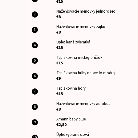
€15
Nažehlovacie menovky jednorožec
€8
Nažehlovacie menovky zajko
€8
Úplet lesné zvieratká
€15
Teplákovina mickey prúžok
€15
Teplákovina hríby na svetlo modrej
€9
Teplákovina hory
€15
Nažehlovacie menovky autobus
€8
Amann baby blue
€2,50
Úplet vybrané slová