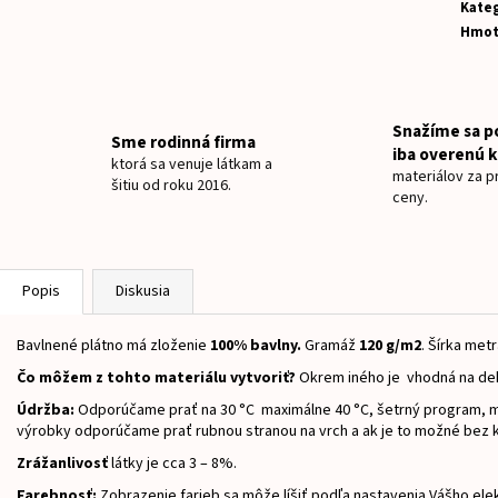
NAŽEHLOVACIE MENOVKY JEDNOROŽEC
NAŽEHLOVACIE ME
Kateg
Hmot
€8
€8
Snažíme sa p
Sme rodinná firma
iba overenú k
ktorá sa venuje látkam a
materiálov za pr
šitiu od roku 2016.
ceny.
Popis
Diskusia
Bavlnené plátno má zloženie
100
% bavlny.
Gramáž
12
0 g/m2
.
Šírka metr
Čo môžem z tohto materiálu vytvoriť?
Okrem iného je vhodná na dek
Údržba:
Odporúčame prať na 30 °C maximálne 40 °C, šetrný program, m
výrobky odporúčame prať rubnou stranou na vrch a ak je to možné bez 
Zrážanlivosť
látky je cca 3 – 8%.
Farebnosť:
Zobrazenie farieb sa môže líšiť podľa nastavenia Vášho ele