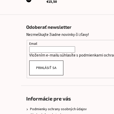
€15,50
Z
á
Odoberať newsletter
p
Nezmeškajte žiadne novinky či zľavy!
ä
t
Email
i
Vložením e-mailu súhlasíte s
podmienkami ochra
e
PRIHLÁSIŤ SA
Informácie pre vás
Podmienky ochrany osobných údajov