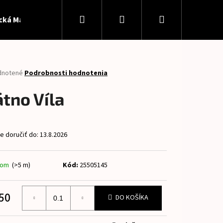
Hľadať
Prihlásenie
Nákupný
ická Madeira
Softshell
Patent
Panely
Pan
košík
rné
dnotené
Podrobnosti hodnotenia
enie
tu
átno Víla
 doručiť do:
13.8.2026
čiek.
dom
(>5 m)
Kód:
25505145
Nasledujúce
50
DO KOŠÍKA
otková