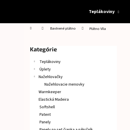
K
Prejsť
na
o
Teplákoviny
obsah
Späť
Späť
š
do
do
í
Domov
Bavlnené plátno
Plátno Víla
obchodu
obchodu
k
B
o
Preskočiť
Kategórie
č
kategórie
n
Teplákoviny
ý
Úplety
p
Nažehlovačky
a
Nažehlovacie menovky
n
Warmkeeper
e
Elastická Madeira
l
Softshell
Patent
Panely
Panely na set čiapka a nákrčník