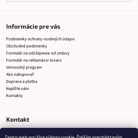
Informácie pre vás
Podmienky ochrany osobných údajov
Obchodné podmienky
Formulár na odstúpenie od zmluvy
Formulár na reklamáciu tovaru
Vernostný program
Ako nakupovať
Doprava a platba
Napíšte nám
Kontakty
Kontakt
christelsro
@
gmail.com
Tento web používa súbory cookie. Ďalším prechádzaním