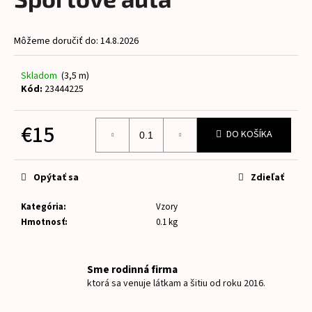
je
á
0,0
z
j
Môžeme doručiť do:
14.8.2026
5
s
hviezdičiek.
ť
Skladom
(3,5 m)
?
Kód:
23444225
€15
DO KOŠÍKA
Jednotková
HĽADAŤ
cena:
Opýtať sa
Zdieľať
Kategória
:
Vzory
O
Hmotnosť
:
0.1 kg
d
p
o
Sme rodinná firma
r
ktorá sa venuje látkam a šitiu od roku 2016.
ú