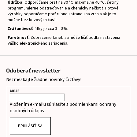
Údržba:
Odporúčame prať na 30 °C maximálne 40 °C, šetrný
program, mierne odstreďovanie a chemicky nečistiť.
Hotové
výrobky odporúčame prať rubnou stranou na vrch a ak je to
možné bez kovových častí.
Zrážanlivosť
látky je cca 3 – 8%.
Farebnosť:
Zobrazenie farieb sa môže líšiť podľa nastavenia
Vášho elektronického zariadenia.
Z
á
Odoberať newsletter
p
Nezmeškajte žiadne novinky či zľavy!
ä
t
Email
i
Vložením e-mailu súhlasíte s
podmienkami ochrany
e
osobných údajov
PRIHLÁSIŤ SA