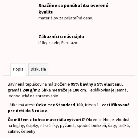
č
Snažíme sa ponúkať iba overenú
a
kvalitu
m
materiálov za prijateľné ceny.
e
Zákazníci u nás nájdu
TEPLÁKOVINA
látky z celej Euro-ázie.
KRUHY
€9
Popis
Diskusia
Bavlnená teplákovina má zloženie
95% bavlny
a
5% elastanu
,
gramáž
240 g/m2
.
Šírka metráže je
180 cm
.
Teplákovina je jemná,
jednoduchá na spracovanie.
Látka má atest
Oeko-tex Standard 100
, trieda 1 -
certifikované
pre deti do 3 rokov
.
Čo môžem z tohto materiálu vytvoriť?
Okrem iného je vhodná
na legíny, čiapky, nákrčníky, pyžamá, spodnú bielizeň, šaty, tričká,
sukne, čelenky.