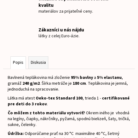
č
kvalitu
a
materiálov za prijateľné ceny.
m
e
Zákazníci u nás nájdu
látky z celej Euro-ázie.
NAŽEHLOVACIE
MENOVKY
MACKO
€8
Popis
Diskusia
Bavlnená teplákovina má zloženie
95% bavlny
a
5% elastanu
,
gramáž
240 g/m2
.
Šírka metráže je
180 cm
.
Teplákovina je jemná,
jednoduchá na spracovanie.
Látka má atest
Oeko-tex Standard 100
, trieda 1 -
certifikované
pre deti do 3 rokov
.
Čo môžem z tohto materiálu vytvoriť?
Okrem iného je vhodná
na legíny, čiapky, nákrčníky, pyžamá, spodnú bielizeň, šaty, tričká,
sukne, čelenky.
Údržba:
Odporúčame prať na 30 °C maximálne 40 °C, šetrný