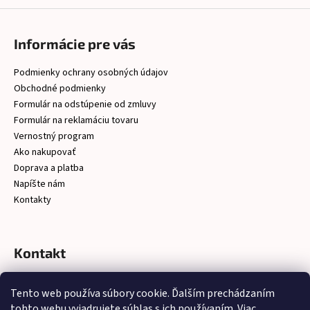
Informácie pre vás
Podmienky ochrany osobných údajov
Obchodné podmienky
Formulár na odstúpenie od zmluvy
Formulár na reklamáciu tovaru
Vernostný program
Ako nakupovať
Doprava a platba
Napíšte nám
Kontakty
Kontakt
christelsro
@
gmail.com
Tento web používa súbory cookie. Ďalším prechádzaním
https://www.facebook.com/latkychristel/?ref=embed_page
tohto webu vyjadrujete súhlas s ich používaním. Viac