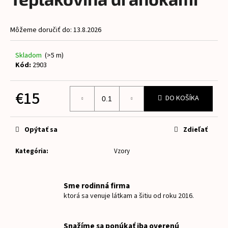
je
á
0,0
z
j
Môžeme doručiť do:
13.8.2026
5
s
hviezdičiek.
ť
Skladom
(>5 m)
?
Kód:
2903
€15
DO KOŠÍKA
Jednotková
HĽADAŤ
cena:
Opýtať sa
Zdieľať
Kategória
:
Vzory
O
d
p
Sme rodinná firma
o
ktorá sa venuje látkam a šitiu od roku 2016.
r
ú
Snažíme sa ponúkať iba overenú