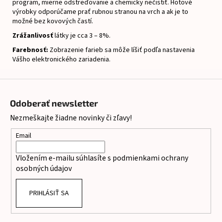
program, mierne odstreďovanie a chemicky nečistiť.
Hotové
výrobky odporúčame prať rubnou stranou na vrch a ak je to
možné bez kovových častí.
Zrážanlivosť
látky je cca 3 – 8%.
Farebnosť:
Zobrazenie farieb sa môže líšiť podľa nastavenia
Vášho elektronického zariadenia.
Z
á
Odoberať newsletter
p
Nezmeškajte žiadne novinky či zľavy!
ä
t
Email
i
Vložením e-mailu súhlasíte s
podmienkami ochrany
e
osobných údajov
PRIHLÁSIŤ SA