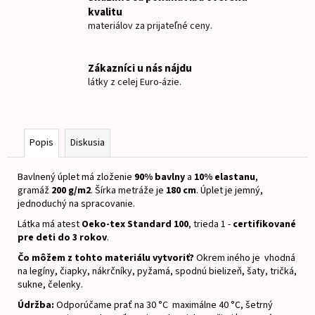
č
kvalitu
a
materiálov za prijateľné ceny.
m
e
Zákazníci u nás nájdu
látky z celej Euro-ázie.
NAŽEHLOVACIE
MENOVKY
ZAJKO
€8
Popis
Diskusia
Bavlnený úplet má zloženie
90% bavlny
a
10% elastanu
,
gramáž
200 g/m2
.
Šírka metráže je
180 cm
.
Úplet je jemný,
jednoduchý na spracovanie.
Látka má atest
Oeko-tex Standard 100
, trieda 1 -
certifikované
pre deti do 3 rokov
.
Čo môžem z tohto materiálu vytvoriť?
Okrem iného je vhodná
na legíny, čiapky, nákrčníky, pyžamá, spodnú bielizeň, šaty, tričká,
sukne, čelenky.
Údržba:
Odporúčame prať na 30 °C maximálne 40 °C, šetrný