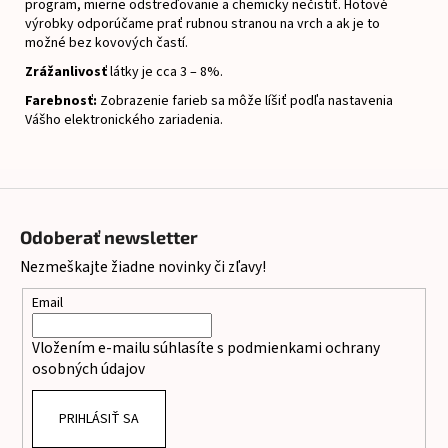
program, mierne odstreďovanie a chemicky nečistiť.
Hotové
výrobky odporúčame prať rubnou stranou na vrch a ak je to
možné bez kovových častí.
Zrážanlivosť
látky je cca 3 – 8%.
Farebnosť:
Zobrazenie farieb sa môže líšiť podľa nastavenia
Vášho elektronického zariadenia.
Z
á
Odoberať newsletter
p
Nezmeškajte žiadne novinky či zľavy!
ä
t
Email
i
Vložením e-mailu súhlasíte s
podmienkami ochrany
e
osobných údajov
PRIHLÁSIŤ SA