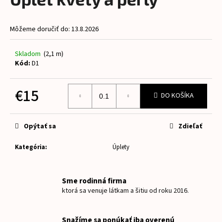
je
á
0,0
z
j
Môžeme doručiť do:
13.8.2026
5
s
hviezdičiek.
ť
Skladom
(2,1 m)
?
Kód:
D1
€15
DO KOŠÍKA
Jednotková
HĽADAŤ
cena:
Opýtať sa
Zdieľať
Kategória
:
Úplety
O
d
p
Sme rodinná firma
o
ktorá sa venuje látkam a šitiu od roku 2016.
r
ú
Snažíme sa ponúkať iba overenú