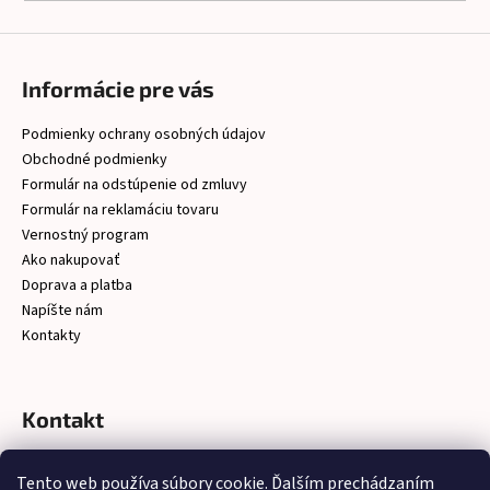
á
j
s
Informácie pre vás
ť
Podmienky ochrany osobných údajov
?
Obchodné podmienky
Formulár na odstúpenie od zmluvy
Formulár na reklamáciu tovaru
Vernostný program
HĽADAŤ
Ako nakupovať
Doprava a platba
Napíšte nám
Kontakty
O
d
p
Kontakt
o
r
christelsro
@
gmail.com
ú
Tento web používa súbory cookie. Ďalším prechádzaním