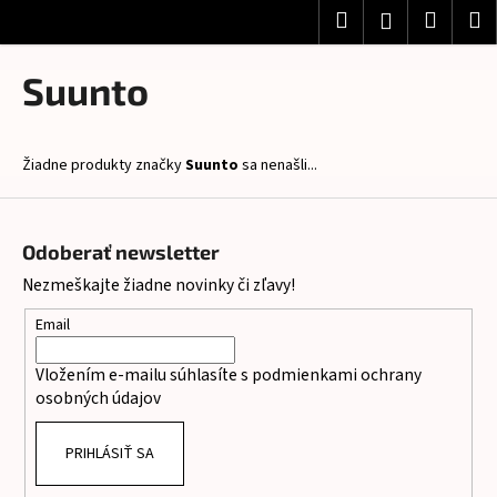
K
Prejsť
Hľadať
Nákup
M
Prihlásenie
na
o
obsah
Späť
Späť
košík
š
Suunto
í
Č
k
o
Žiadne produkty značky
Suunto
sa nenašli...
p
o
Z
t
á
Odoberať newsletter
r
p
Nezmeškajte žiadne novinky či zľavy!
e
ä
b
t
Email
u
i
Vložením e-mailu súhlasíte s
podmienkami ochrany
j
e
osobných údajov
e
t
PRIHLÁSIŤ SA
e
n